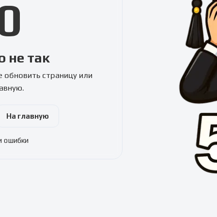
0
о не так
 обновить страницу или
лавную.
На главную
и ошибки