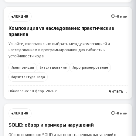
⏱
~
8
мин
ЛЕКЦИЯ
Композиция vs наследование: практические
правила
Узнайте, как правильно выбрать между композицией и
наследованием в программировании для гибкости и
устойчивости кода.
#
композиция
#
наследование
#
программирование
#
архитектура кода
Обновлено:
18 февр. 2026 г.
Читать
→
⏱
~
8
мин
ЛЕКЦИЯ
SOLID: обзор и примеры нарушений
Обзор принципов SOLID и распространенных нарушений в