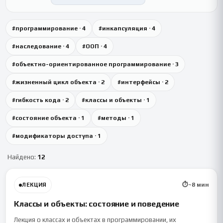
#
программирование
·
4
#
инкапсуляция
·
4
#
наследование
·
4
#
ООП
·
4
#
объектно-ориентированное программирование
·
3
#
жизненный цикл объекта
·
2
#
интерфейсы
·
2
#
гибкость кода
·
2
#
классы и объекты
·
1
#
состояние объекта
·
1
#
методы
·
1
#
модификаторы доступа
·
1
Найдено:
12
⏱
~
8
мин
ЛЕКЦИЯ
Классы и объекты: состояние и поведение
Лекция о классах и объектах в программировании, их