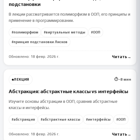
подстановки
В лекции рассматривается полиморфизм в ООП, его принципы и
применение в программировании.
#
полиморфизм
#
виртуальные методы
#
ООП
#
принцип подстановки Лисков
Обновлено:
18 февр. 2026 г.
Читать
→
⏱
~
8
мин
ЛЕКЦИЯ
Абстракция: абстрактные классы vs интерфейсы
Изучите основы абстракции в ООП, сравнив абстрактные
классы и интерфейсы.
#
абстракция
#
абстрактные классы
#
интерфейсы
#
ООП
Обновлено:
18 февр. 2026 г.
Читать
→