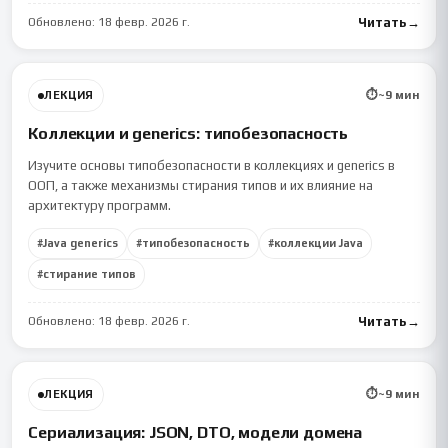
Обновлено:
18 февр. 2026 г.
Читать
→
⏱
~
9
мин
ЛЕКЦИЯ
Коллекции и generics: типобезопасность
Изучите основы типобезопасности в коллекциях и generics в
ООП, а также механизмы стирания типов и их влияние на
архитектуру программ.
#
Java generics
#
типобезопасность
#
коллекции Java
#
стирание типов
Обновлено:
18 февр. 2026 г.
Читать
→
⏱
~
9
мин
ЛЕКЦИЯ
Сериализация: JSON, DTO, модели домена