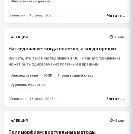
#
безопасность данных
Обновлено:
18 февр. 2026 г.
Читать
→
⏱
~
8
мин
ЛЕКЦИЯ
Наследование: когда полезно, а когда вредно
Изучите, что такое наследование в ООП и как его применение
может быть одновременно полезным и вредным.
#
наследование
#
ООП
#
производный класс
#
уровень иерархии
Обновлено:
18 февр. 2026 г.
Читать
→
⏱
~
8
мин
ЛЕКЦИЯ
Полиморфизм: виртуальные методы,