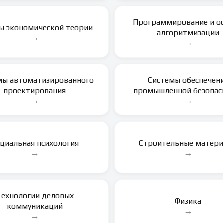
Программирование и о
ы экономической теории
алгоритмизации
→
→
мы автоматизированного
Системы обеспечен
проектирования
промышленной безопас
→
→
циальная психология
Строительные матер
→
→
Технологии деловых
Физика
коммуникаций
→
→