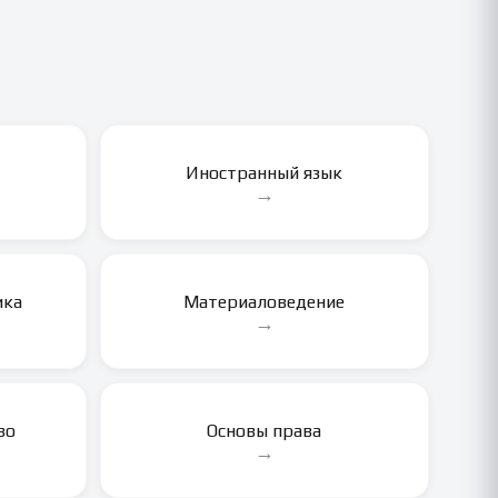
Иностранный язык
→
ика
Материаловедение
→
во
Основы права
→