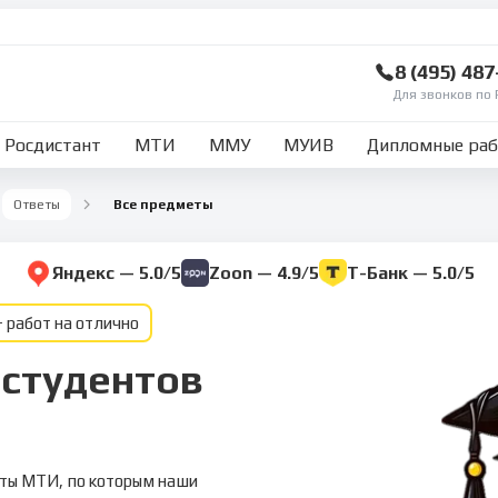
8 (495) 48
Для звонков по 
Росдистант
МТИ
ММУ
МУИВ
Дипломные ра
Ответы
Все предметы
Яндекс — 5.0/5
Zoon — 4.9/5
Т-Банк — 5.0/5
 работ на отлично
 студентов
еты МТИ, по которым наши