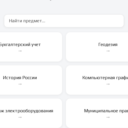
Поиск по предметам
Бухгалтерский учет
Геодезия
→
→
История России
Компьютерная граф
→
→
ж электрооборудования
Муниципальное пра
→
→