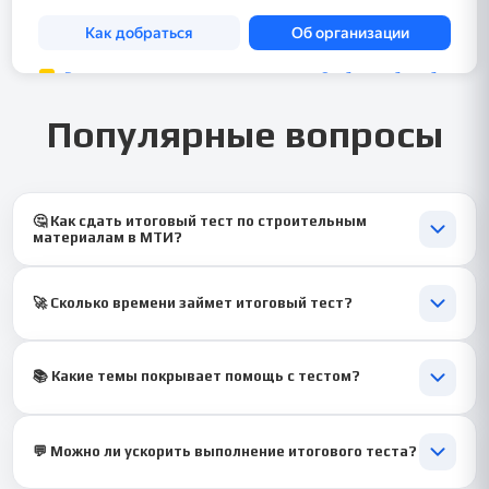
Популярные вопросы
🤔 Как сдать итоговый тест по строительным
материалам в МТИ?
💡 Мы подготовим точные ответы, адаптированные под ваш
экзамен.
🚀 Сколько времени займет итоговый тест?
⏱ 1–2 дня, срочно — от 1 часа, чтобы уложиться в дедлайн.
📚 Какие темы покрывает помощь с тестом?
🧠 От свойств бетона до коррозии металлов — всё по
программе МТИ.
💬 Можно ли ускорить выполнение итогового теста?