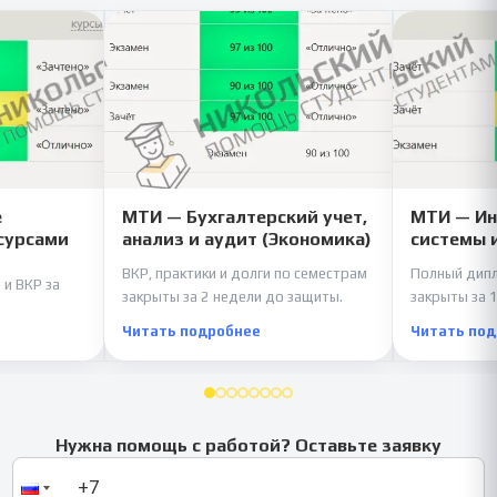
е
МТИ — Бухгалтерский учет,
МТИ — И
сурсами
анализ и аудит (Экономика)
системы 
ВКР, практики и долги по семестрам
Полный дипл
 и ВКР за
закрыты за 2 недели до защиты.
закрыты за 1
Читать подробнее
Читать по
Нужна помощь с работой? Оставьте заявку