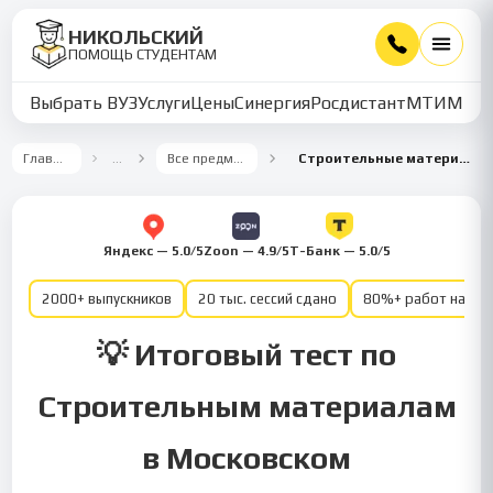
НИКОЛЬСКИЙ
ПОМОЩЬ СТУДЕНТАМ
Выбрать ВУЗ
Услуги
Цены
Синергия
Росдистант
МТИ
ММУ
Главная
…
Все предметы
Строительные материалы
Яндекс — 5.0/5
Zoon — 4.9/5
Т-Банк — 5.0/5
2000+ выпускников
20 тыс. сессий сдано
80%+ работ на от
💡 Итоговый тест по
Строительным материалам
в Московском