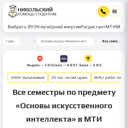
НИКОЛЬСКИЙ
ПОМОЩЬ СТУДЕНТАМ
Выбрать ВУЗ
Услуги
Цены
Синергия
Росдистант
МТИ
ММУ
Главная
…
Основы искусственного интеллекта
Все семестры
Яндекс — 5.0/5
Zoon — 4.9/5
Т-Банк — 5.0/5
2000+ выпускников
20 тыс. сессий сдано
80%+ работ на от
Все семестры по предмету
«Основы искусственного
интеллекта» в МТИ