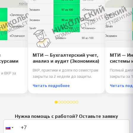
е
МТИ — Бухгалтерский учет,
МТИ — И
сурсами
анализ и аудит (Экономика)
системы 
ВКР, практики и долги по семестрам
Полный дипл
 и ВКР за
закрыты за 2 недели до защиты.
закрыты за 1
Читать подробнее
Читать по
Нужна помощь с работой? Оставьте заявку