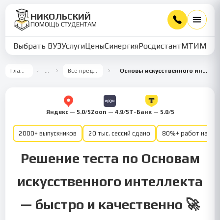
НИКОЛЬСКИЙ
ПОМОЩЬ СТУДЕНТАМ
Выбрать ВУЗ
Услуги
Цены
Синергия
Росдистант
МТИ
ММУ
Главная
…
Все предметы
Основы искусственного интеллекта
Яндекс — 5.0/5
Zoon — 4.9/5
Т-Банк — 5.0/5
2000+ выпускников
20 тыс. сессий сдано
80%+ работ на от
Решение теста по Основам
искусственного интеллекта
— быстро и качественно 🚀