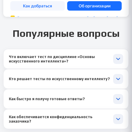
Популярные вопросы
Что включает тест по дисциплине «Основы
искусственного интеллекта»?
Он охватывает машинное обучение, нейронные сети,
обработку данных и интеллектуальные системы 🤖
Кто решает тесты по искусственному интеллекту?
Задания выполняют специалисты в области ИИ, анализа
данных и программирования 👨‍💻
Как быстро я получу готовые ответы?
Обычно тест выполняется за 1–2 дня ⏰, срочные — от 1 часа.
Как обеспечивается конфиденциальность
заказчика?
Мы гарантируем полную анонимность 🔒 Все материалы