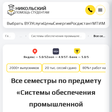
НИКОЛЬСКИЙ
ПОМОЩЬ СТУДЕНТАМ
Выбрать ВУЗ
Услуги
Цены
Синергия
Росдистант
МТИ
ММУ
Главная
…
Системы обеспечения промышленной безопасности
Все семестры
Яндекс — 5.0/5
Zoon — 4.9/5
Т-Банк — 5.0/5
2000+ выпускников
20 тыс. сессий сдано
80%+ работ на от
Все семестры по предмету
«Системы обеспечения
промышленной