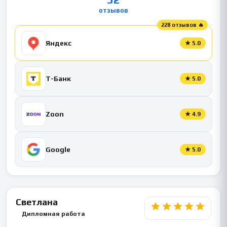
отзывов
228 отзывов 🔥
Яндекс
★
5.0
Т-Банк
★
5.0
Zoon
★
4.9
Google
★
5.0
Светлана
Дипломная работа