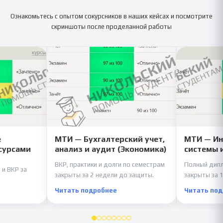
Ознакомьтесь с опытом сокурсников в наших кейсах и посмотрите
скриншоты после проделанной работы
е
МТИ — Бухгалтерский учет,
МТИ — И
сурсами
анализ и аудит (Экономика)
системы 
ВКР, практики и долги по семестрам
Полный дипл
 и ВКР за
закрыты за 2 недели до защиты.
закрыты за 1
Читать подробнее
Читать по