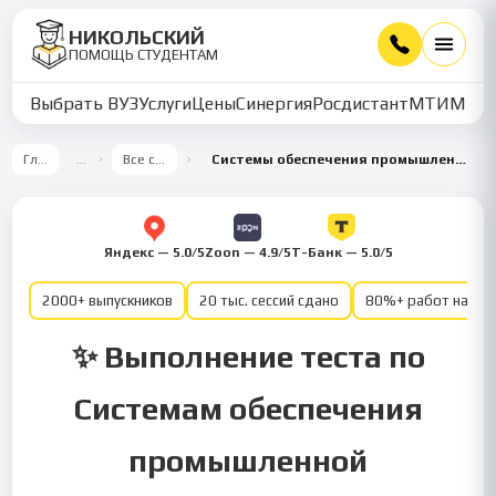
НИКОЛЬСКИЙ
ПОМОЩЬ СТУДЕНТАМ
Выбрать ВУЗ
Услуги
Цены
Синергия
Росдистант
МТИ
ММУ
Главная
…
Все семестры
Системы обеспечения промышленной безопасности 6 семестр
Яндекс — 5.0/5
Zoon — 4.9/5
Т-Банк — 5.0/5
2000+ выпускников
20 тыс. сессий сдано
80%+ работ на от
✨ Выполнение теста по
Системам обеспечения
промышленной