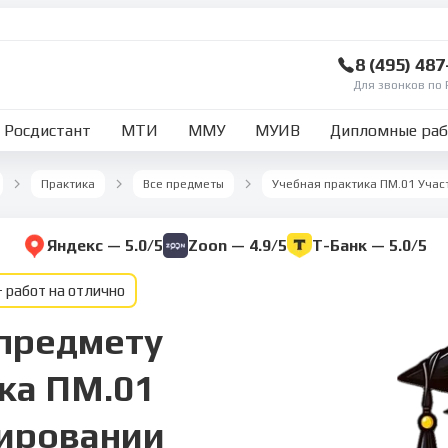
8 (495) 48
Для звонков по 
Росдистант
МТИ
ММУ
МУИВ
Дипломные ра
Практика
Все предметы
Яндекс — 5.0/5
Zoon — 4.9/5
Т-Банк — 5.0/5
 работ на отлично
 предмету
ка ПМ.01
тировании