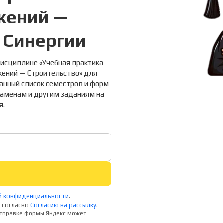
жений —
 Синергии
дисциплине «Учебная практика
жений — Строительство» для
ванный список семестров и форм
кзаменам и другим заданиям на
я.
й конфиденциальности
.
 согласно
Согласию на рассылку
.
 отправке формы Яндекс может