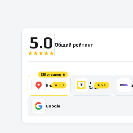
5.0
Общий рейтинг
228 отзывов 🔥
Т-
Яндекс
★
5.0
★
5.0
Банк
Google