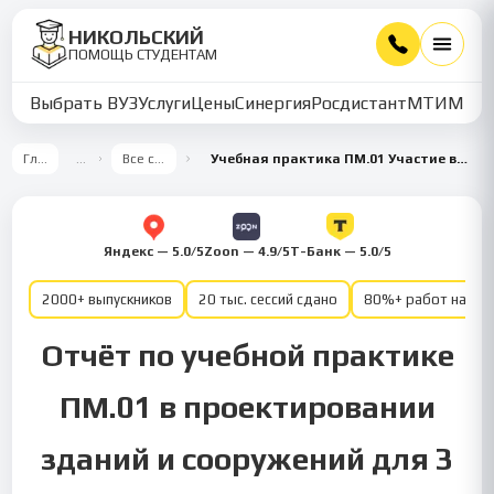
НИКОЛЬСКИЙ
ПОМОЩЬ СТУДЕНТАМ
Выбрать ВУЗ
Услуги
Цены
Синергия
Росдистант
МТИ
ММУ
Главная
…
Все семестры
Учебная практика ПМ.01 Участие в проектировании зданий и сооружений — Строительство 3 семестр
Яндекс — 5.0/5
Zoon — 4.9/5
Т-Банк — 5.0/5
2000+ выпускников
20 тыс. сессий сдано
80%+ работ на от
Отчёт по учебной практике
ПМ.01 в проектировании
зданий и сооружений для 3