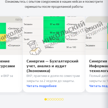
Ознакомьтесь с опытом сокурсников в наших кейсах и посмотрите
скриншоты после проделанной работы
ление
Синергия — Бухгалтерский
Синергия
сурсами
учет, анализ и аудит
Информац
(Экономика)
технолог
 и ВКР за
ВКР, практики и долги по семестрам
Полный дипл
закрыты за 2 недели до защиты.
закрыты за 1
Читать подробнее
Читать по