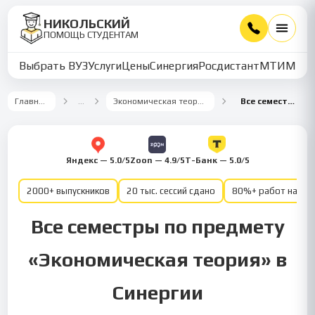
НИКОЛЬСКИЙ
ПОМОЩЬ СТУДЕНТАМ
Выбрать ВУЗ
Услуги
Цены
Синергия
Росдистант
МТИ
ММУ
Главная
…
Экономическая теория
Все семестры
Яндекс — 5.0/5
Zoon — 4.9/5
Т-Банк — 5.0/5
2000+ выпускников
20 тыс. сессий сдано
80%+ работ на от
Все семестры по предмету
«Экономическая теория» в
Синергии