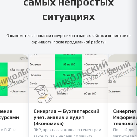
самых непростых
ситуациях
Ознакомьтесь с опытом сокурсников в наших кейсах и посмотрите
скриншоты после проделанной работы
ление
Синергия — Бухгалтерский
Синергия
сурсами
учет, анализ и аудит
Информац
(Экономика)
технолог
 и ВКР за
ВКР, практики и долги по семестрам
Полный дипл
закрыты за 2 недели до защиты.
закрыты за 1