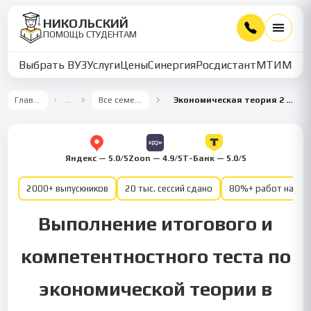
НИКОЛЬСКИЙ
ПОМОЩЬ СТУДЕНТАМ
Выбрать ВУЗ
Услуги
Цены
Синергия
Росдистант
МТИ
ММУ
Главная
…
Все семестры
Экономическая теория 2 семестр
Яндекс — 5.0/5
Zoon — 4.9/5
Т-Банк — 5.0/5
2000+ выпускников
20 тыс. сессий сдано
80%+ работ на от
Выполнение итогового и
компетентностного теста по
экономической теории в