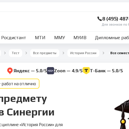
8 (495) 48
Для звонков по 
Росдистант
МТИ
ММУ
МУИВ
Дипломные ра
Тест
Все предметы
История России
Все семес
Яндекс — 5.0/5
Zoon — 4.9/5
Т-Банк — 5.0/5
 работ на отлично
 предмету
в Синергии
сциплине «История России» для