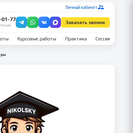
Личный кабинет
7-01-77
Заказать звонок
России
боты
Курсовые работы
Практика
Сессия
тры