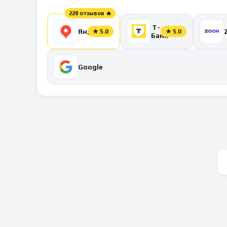
228 отзывов 🔥
Т-
Яндекс
★
5.0
★
5.0
Банк
Google