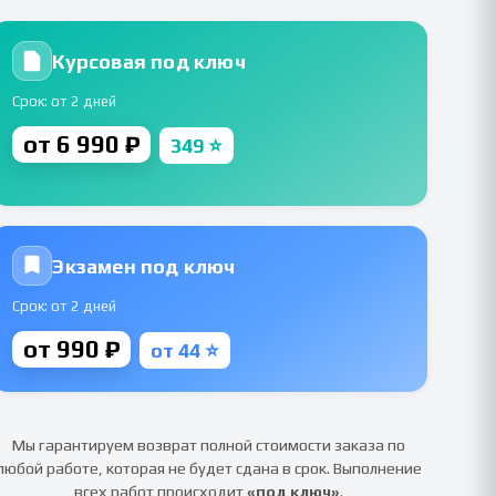
Курсовая под ключ
Срок: от 2 дней
от 6 990 ₽
349 ⭐
Экзамен под ключ
Срок: от 2 дней
от 990 ₽
от 44 ⭐
Мы гарантируем возврат полной стоимости заказа по
любой работе, которая не будет сдана в срок. Выполнение
всех работ происходит
«под ключ»
.