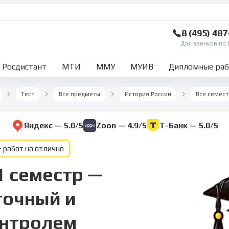
8 (495) 48
Для звонков по 
Росдистант
МТИ
ММУ
МУИВ
Дипломные ра
Тест
Все предметы
История России
Все семес
Яндекс — 5.0/5
Zoon — 4.9/5
Т-Банк — 5.0/5
 работ на отлично
1 семестр —
точный и
онтролем