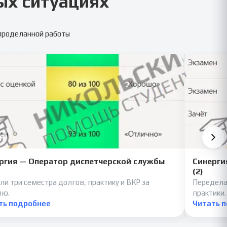
ых ситуациях
 проделанной работы
ргия — Оператор диспетчерской службы
Синерги
(2)
ли три семестра долгов, практику и ВКР за
Передела
лю.
практики.
ть подробнее
Читать 