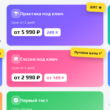
ХИТ 🔥
Практика под ключ
Срок: от 2 дней
от 5 990 ₽
249 ⭐
а
Лучшая цена ✅
р
Сессия под ключ
Срок: от 2 дней
от 2 990 ₽
от 149 ⭐
Первый тест
Срок: сегодня