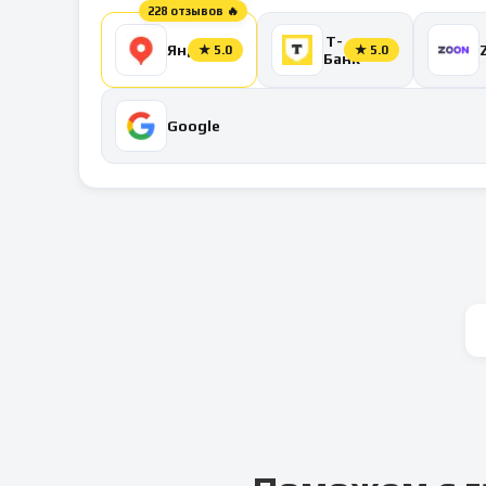
228 отзывов 🔥
Т-
Яндекс
★
5.0
★
5.0
Банк
Google