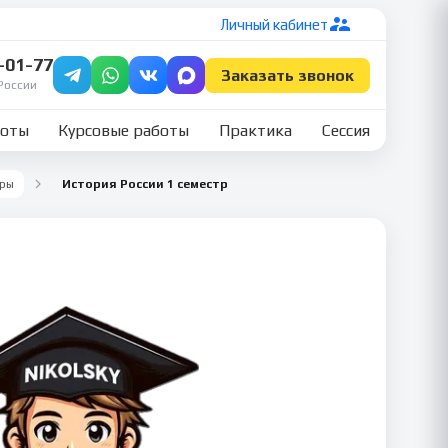
Личный кабинет
7-01-77
Заказать звонок
России
боты
Курсовые работы
Практика
Сессия
тры
История России 1 семестр