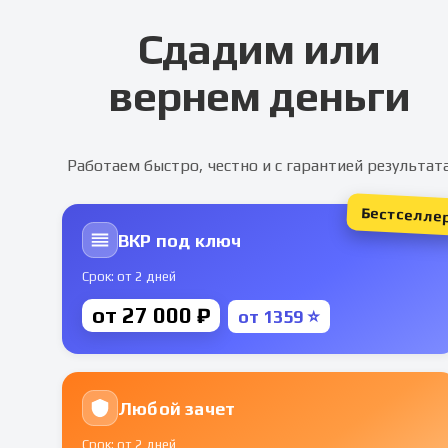
Сдадим или
вернем деньги
Работаем быстро, честно и с гарантией результат
Бестселле
ВКР под ключ
Срок: от 2 дней
от 27 000 ₽
от 1359 ⭐
Любой зачет
Срок: от 2 дней