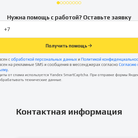
Нужна помощь с работой? Оставьте заявку
Получить помощь
асен с
обработкой персональных данных
и
Политикой конфиденциально
асен на рекламные SMS и сообщения в мессенджерах согласно
Согласию 
ылку
.
иты от спама используется Yandex SmartCaptcha. При отправке формы Янде
брабатывать технические данные.
Контактная информация