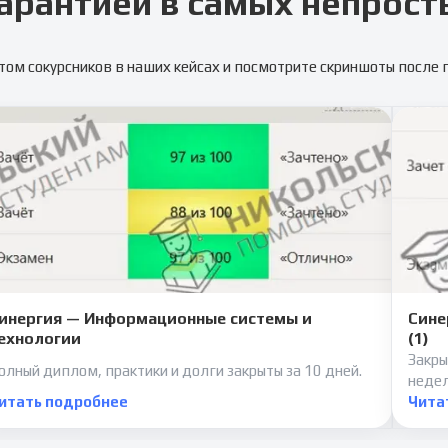
арантией в самых непрост
том сокурсников в наших кейсах и посмотрите скриншоты после
инергия — Информационные системы и
Сине
ехнологии
(1)
Закры
олный диплом, практики и долги закрыты за 10 дней.
неде
итать подробнее
Чита