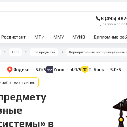
8 (495) 48
Для звонков по 
Росдистант
МТИ
ММУ
МУИВ
Дипломные ра
Тест
Все предметы
Корпоративные информационные 
Яндекс — 5.0/5
Zoon — 4.9/5
Т-Банк — 5.0/5
 работ на отлично
 предмету
вные
системы» в