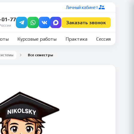
Личный кабинет
7-01-77
Заказать звонок
России
боты
Курсовые работы
Практика
Сессия
системы
Все семестры