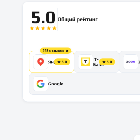
5.0
Общий рейтинг
228 отзывов 🔥
Т-
Яндекс
★
5.0
★
5.0
Банк
Google