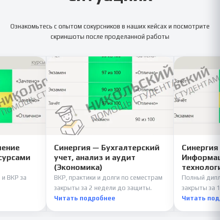
Ознакомьтесь с опытом сокурсников в наших кейсах и посмотрите
скриншоты после проделанной работы
ление
Синергия — Бухгалтерский
Синергия
сурсами
учет, анализ и аудит
Информац
(Экономика)
технолог
 и ВКР за
ВКР, практики и долги по семестрам
Полный дипл
закрыты за 2 недели до защиты.
закрыты за 1
Читать подробнее
Читать по