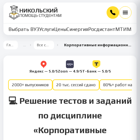
НИКОЛЬСКИЙ
ПОМОЩЬ СТУДЕНТАМ
Выбрать ВУЗ
Услуги
Цены
Синергия
Росдистант
МТИ
ММУ
Главная
…
Все семестры
Корпоративные информационные системы 5 семестр
Яндекс — 5.0/5
Zoon — 4.9/5
Т-Банк — 5.0/5
2000+ выпускников
20 тыс. сессий сдано
80%+ работ на от
💻 Решение тестов и заданий
по дисциплине
«Корпоративные