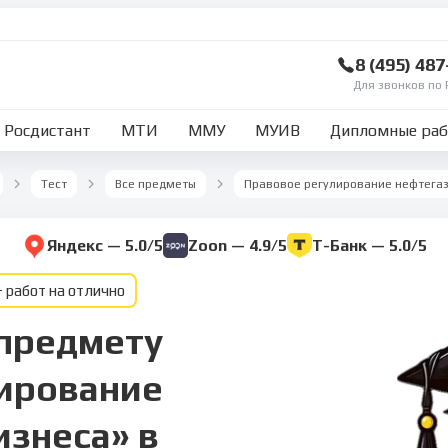
8 (495) 48
Для звонков по 
Росдистант
МТИ
ММУ
МУИВ
Дипломные ра
Тест
Все предметы
Правовое регулирование нефтегаз
Яндекс — 5.0/5
Zoon — 4.9/5
Т-Банк — 5.0/5
 работ на отлично
 предмету
ирование
изнеса» в