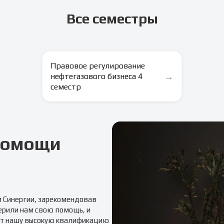
Все семестры
Правовое регулирование
→
нефтегазового бизнеса 4
семестр
 помощи
м
Синергии
, зарекомендовав
ерили нам свою помощь, и
т нашу высокую квалификацию