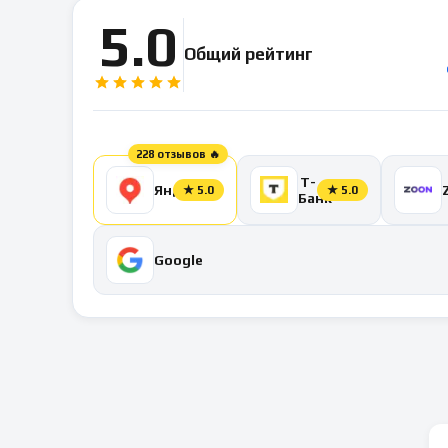
5.0
Общий рейтинг
228 отзывов 🔥
Т-
Яндекс
★
5.0
★
5.0
Банк
Google