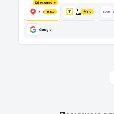
228 отзывов 🔥
Т-
Яндекс
★
5.0
★
5.0
Банк
Google