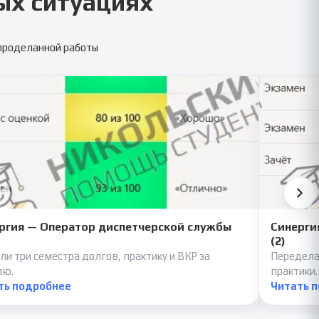
ых ситуациях
 проделанной работы
ргия — Оператор диспетчерской службы
Синерги
(2)
ли три семестра долгов, практику и ВКР за
Передела
лю.
практики.
ть подробнее
Читать 