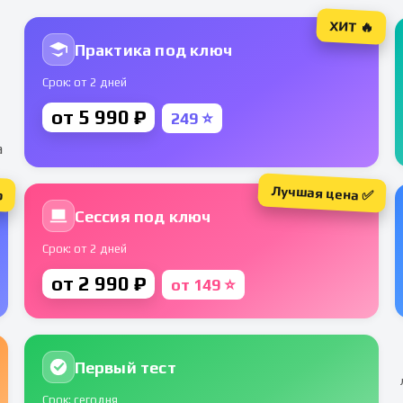
ХИТ 🔥
Практика под ключ
Срок: от 2 дней
от 5 990 ₽
249 ⭐
а
Лучшая цена ✅
р
Сессия под ключ
Срок: от 2 дней
от 2 990 ₽
от 149 ⭐
Первый тест
Срок: сегодня