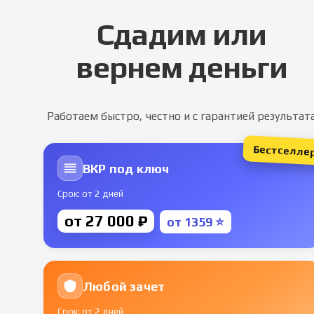
Сдадим или
вернем деньги
Работаем быстро, честно и с гарантией результат
Бестселле
ВКР под ключ
Срок: от 2 дней
от 27 000 ₽
от 1359 ⭐
Любой зачет
Срок: от 2 дней