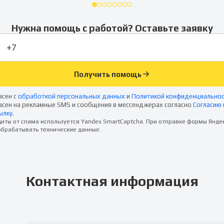
Нужна помощь с работой? Оставьте заявку
Получить помощь
асен с
обработкой персональных данных
и
Политикой конфиденциально
асен на рекламные SMS и сообщения в мессенджерах согласно
Согласию 
ылку
.
иты от спама используется Yandex SmartCaptcha. При отправке формы Янде
брабатывать технические данные.
Контактная информация