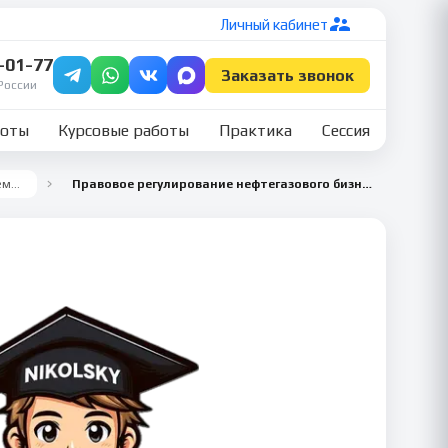
Личный кабинет
7-01-77
Заказать звонок
России
боты
Курсовые работы
Практика
Сессия
Все семестры
Правовое регулирование нефтегазового бизнеса 4 семестр