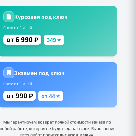
Курсовая под ключ
Срок: от 2 дней
от 6 990 ₽
349 ⭐
Экзамен под ключ
Срок: от 2 дней
от 990 ₽
от 44 ⭐
Мы гарантируем возврат полной стоимости заказа по
любой работе, которая не будет сдана в срок. Выполнение
всех работ происходит
«под ключ»
.