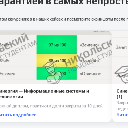
арантией в самых непрост
том сокурсников в наших кейсах и посмотрите скриншоты после
инергия — Информационные системы и
Сине
ехнологии
(1)
Закры
олный диплом, практики и долги закрыты за 10 дней.
неде
итать подробнее
Чита