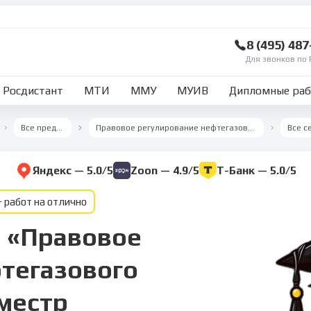
8 (495) 48
Для звонков по 
Росдистант
МТИ
ММУ
МУИВ
Дипломные ра
Все предметы
Правовое регулирование нефтегазового бизнеса
Яндекс — 5.0/5
Zoon — 4.9/5
Т-Банк — 5.0/5
 работ на отлично
е «Правовое
тегазового
еместр