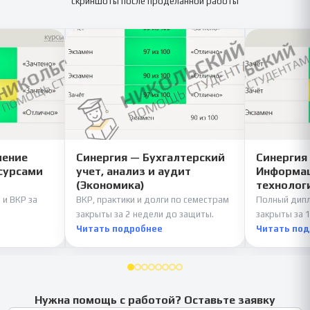
скриншоты после проделанной работы
ление
Синергия — Бухгалтерский
Синергия
сурсами
учет, анализ и аудит
Информац
(Экономика)
технолог
 и ВКР за
ВКР, практики и долги по семестрам
Полный дипл
закрыты за 2 недели до защиты.
закрыты за 1
Читать подробнее
Читать по
Нужна помощь с работой? Оставьте заявку