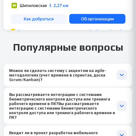
Популярные вопросы
Можно ли сделать систему с акцентом на agile-
методологиях (учет времени в спринтах, доска
Scrum/Kanban)?
Конечно! 🎯 Это очень востребованный вариант. Мы можем
Вы рассматриваете интеграцию с системами
спроектировать модуль учета работы для IT- или проектного
биометрического контроля доступа или трекинга
отдела, встроив в него информационную систему для
рабочего времени в ПК?Вы рассматриваете
планирования спринтов, учета story points и визуализации
интеграцию с системами биометрического
контроля доступа или трекинга рабочего времени в
бурн-даун чартов. Это сделает ваш диплом современным и
ПК?
практичным.
Да, рассматриваем! 🔐 В разделе интеграций мы можем
Входит ли в проект разработка мобильного
описать подключение к СКУД (системе контроля управления