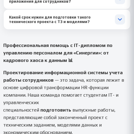
приложения для сотрудников?
доступом) для автоматического сбора данных о явках
сотрудников или к тим-трекеру (например, Yaware, Kickidler)
Можем включить как опцию! 📱 В рамках проекта можно
для анализа активности за компьютером.
Какой срок нужен для подготовки такого
разработать прототип или описать функционал мобильного
технического проекта с ТЗ и моделями?
приложения для сотрудников, чтобы они могли отмечать
задачи, подавать заявки на отгул и видеть свои KPI прямо с
Рекомендуемый срок — 20-28 дней для комплексной работы.
телефона.
Для срочного заказа мы можем подготовить качественную
ВКР за 14-18 дней, сфокусировавшись на ключевых разделах:
Профессиональная помощь с IT-дипломом по
анализ требований, проектирование архитектуры и описание
управлению персоналом для «Синергии»: от
основных модулей системы. ⏱️
кадрового хаоса к данным 📊
Проектирование информационной системы учета
работы сотрудников
— это задача, которая лежит в
основе цифровой трансформации HR-функции
компании. Наша команда помогает студентам IT- и
управленческих
специальностей
подготовить
выпускные работы,
представляющие собой законченный проект с
техническим заданием, моделями данных и
экономическим обоснованием.