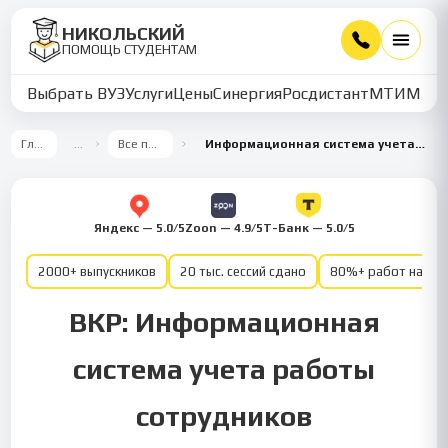
НИКОЛЬСКИЙ
ПОМОЩЬ СТУДЕНТАМ
Выбрать ВУЗ
Услуги
Цены
Синергия
Росдистант
МТИ
ММУ
Главная
…
Все предметы
Информационная система учета работы сотрудников
Яндекс — 5.0/5
Zoon — 4.9/5
Т-Банк — 5.0/5
2000+ выпускников
20 тыс. сессий сдано
80%+ работ на от
ВКР: Информационная
система учета работы
сотрудников