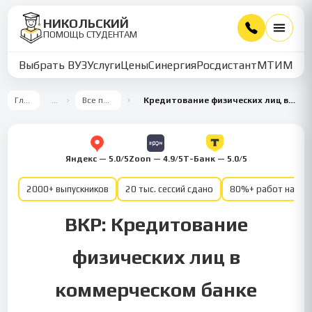
НИКОЛЬСКИЙ
ПОМОЩЬ СТУДЕНТАМ
Выбрать ВУЗ
Услуги
Цены
Синергия
Росдистант
МТИ
ММУ
Главная
…
Все предметы
Кредитование физических лиц в коммерческом банке
Яндекс — 5.0/5
Zoon — 4.9/5
Т-Банк — 5.0/5
2000+ выпускников
20 тыс. сессий сдано
80%+ работ на от
ВКР: Кредитование
физических лиц в
коммерческом банке