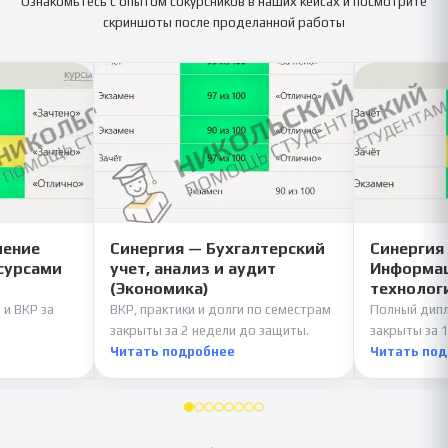
Ознакомьтесь с опытом сокурсников в наших кейсах и посмотрите
скриншоты после проделанной работы
ление
Синергия — Бухгалтерский
Синергия
сурсами
учет, анализ и аудит
Информац
(Экономика)
технолог
 и ВКР за
ВКР, практики и долги по семестрам
Полный дипл
закрыты за 2 недели до защиты.
закрыты за 1
Читать подробнее
Читать по