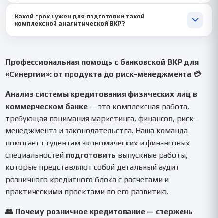
Конечно! 📉 Это критически важный раздел. Мы анализируем
повышения точности отсева неблагонадежных заемщиков.
Какой срок нужен для подготовки такой
чувствительность портфеля кредитов физическим лицам к
комплексной аналитической ВКР?
изменению ключевой ставки ЦБ, роста безработицы или
падения реальных доходов населения, моделируя стресс-
Рекомендуемый срок — 20-28 дней для полноценного
сценарии.
исследования. Для срочного заказа мы можем подготовить
качественную работу за 14-18 дней, сфокусировавшись на
Профессиональная помощь с банковской ВКР для
ключевых разделах: анализ рынка, продуктовой линейки банка
«Синергии»: от продукта до риск-менеджмента 💳
и разработке проектных предложений. ⏱️
Анализ системы кредитования физических лиц в
коммерческом банке
— это комплексная работа,
требующая понимания маркетинга, финансов, риск-
менеджмента и законодательства. Наша команда
помогает студентам экономических и финансовых
специальностей
подготовить
выпускные работы,
которые представляют собой детальный аудит
розничного кредитного блока с расчетами и
практическими проектами по его развитию.
👥 Почему розничное кредитование — стержень