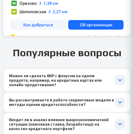
Популярные вопросы
Можно ли сделать ВКР с фокусом на одном
продукте, например, на кредитных картах или
онлайн-кредитовании?
Да, это отличный способ углубиться! 💳🌐 Узкий анализ
Вы рассматриваете в работе скоринговые модели и
позволяет детально изучить специфику продукта, его
методы оценки кредитоспособности?
жизненный цикл, поведение заемщиков и риски. Мы можем
подготовить глубокое исследование по рынку кредитных карт
Обязательно! 📊 Анализ и оценка скоринговых моделей
или разработать стратегию развития цифрового
Входит ли в анализ влияние макроэкономической
(application scoring, поведенческий скоринг) — это ядро риск-
ситуации (ключевая ставка, безработица) на
кредитования для банка.
менеджмента. Мы разберем, как они работают, как оценить их
качество кредитного портфеля?
эффективность и предложить пути совершенствования для