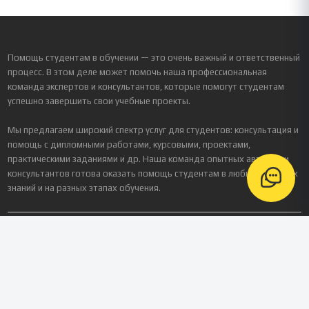
Помощь студентам в обучении — это очень важный и ответственный
процесс. В этом деле может помочь наша профессиональная
команда экспертов и консультантов, которые помогут студентам
успешно завершить свои учебные проекты.
Мы предлагаем широкий спектр услуг для студентов: консультация и
помощь с дипломными работами, курсовыми, проектами,
практическими заданиями и др. Наша команда опытных авторов и
консультантов готова оказать помощь студентам в любых областях
знаний и на разных этапах обучения.
Реквизиты
Зарегистрированное название компании
ООО «Платформа Персонализированного Обучения»
ИНН / КПП
9724238893
/ 772401001