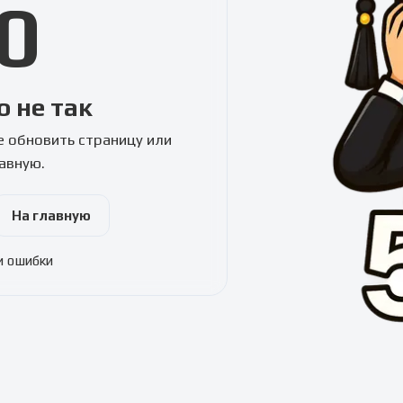
0
о не так
 обновить страницу или
лавную.
На главную
и ошибки