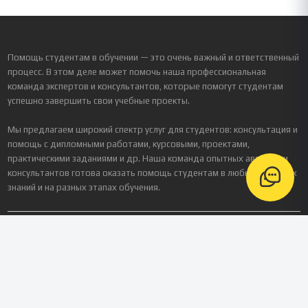
Помощь студентам в обучении — это очень важный и ответственный
процесс. В этом деле может помочь наша профессиональная
команда экспертов и консультантов, которые помогут студентам
успешно завершить свои учебные проекты.
Мы предлагаем широкий спектр услуг для студентов: консультация и
помощь с дипломными работами, курсовыми, проектами,
практическими заданиями и др. Наша команда опытных авторов и
консультантов готова оказать помощь студентам в любых областях
знаний и на разных этапах обучения.
Реквизиты
Зарегистрированное название компании
ООО «Платформа Персонализированного Обучения»
ИНН / КПП
9724238893
/ 772401001