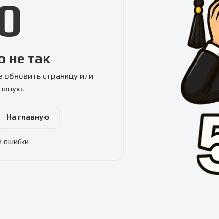
0
о не так
 обновить страницу или
лавную.
На главную
и ошибки