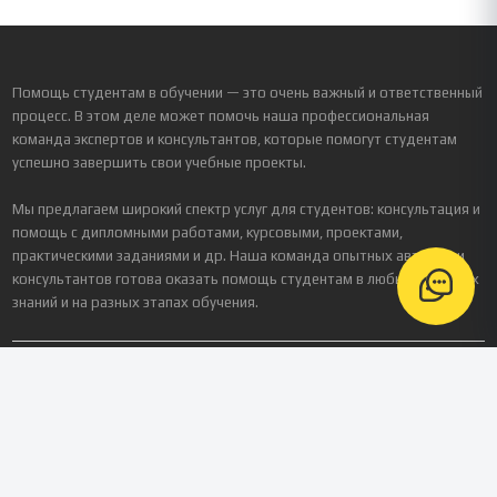
Помощь студентам в обучении — это очень важный и ответственный
процесс. В этом деле может помочь наша профессиональная
команда экспертов и консультантов, которые помогут студентам
успешно завершить свои учебные проекты.
Мы предлагаем широкий спектр услуг для студентов: консультация и
помощь с дипломными работами, курсовыми, проектами,
практическими заданиями и др. Наша команда опытных авторов и
консультантов готова оказать помощь студентам в любых областях
знаний и на разных этапах обучения.
Реквизиты
Зарегистрированное название компании
ООО «Платформа Персонализированного Обучения»
ИНН / КПП
9724238893
/ 772401001