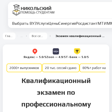
НИКОЛЬСКИЙ
ПОМОЩЬ СТУДЕНТАМ
Выбрать ВУЗ
Услуги
Цены
Синергия
Росдистант
МТИ
М
Главная
…
Все семестры
Экзамен квалификационный ПМ.02 2 семестр
Яндекс — 5.0/5
Zoon — 4.9/5
Т-Банк — 5.0/5
2000+ выпускников
20 тыс. сессий сдано
80%+ работ на от
Квалификационный
экзамен по
профессиональному