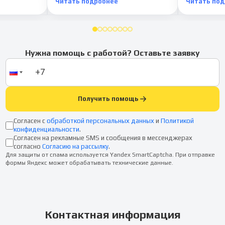
Читать подробнее
Читать по
Нужна помощь с работой? Оставьте заявку
Получить помощь
Согласен с
обработкой персональных данных
и
Политикой
конфиденциальности
.
Согласен на рекламные SMS и сообщения в мессенджерах
согласно
Согласию на рассылку
.
Для защиты от спама используется Yandex SmartCaptcha. При отправке
формы Яндекс может обрабатывать технические данные.
Контактная информация