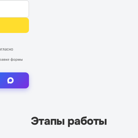
огласно
правке формы
Этапы работы