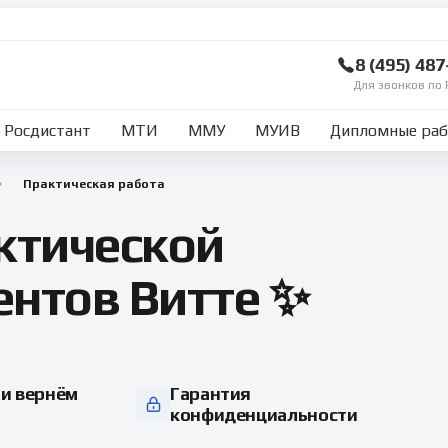
8 (495) 48
Для звонков по 
Росдистант
МТИ
ММУ
МУИВ
Дипломные ра
Практическая работа
ктической
ентов Витте ✨
и вернём
Гарантия
конфиденциальности