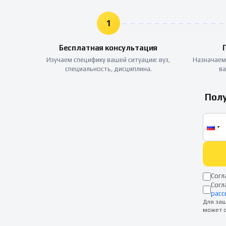
1
Бесплатная консультация
Изучаем специфику вашей ситуации: вуз,
Назначаем
специальность, дисциплина.
ва
Полу
Согл
Согл
расс
Для защ
может о