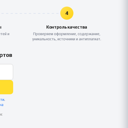
4
ы
Контроль качества
тей и
Проверяем оформление, содержание,
уникальность, источники и антиплагиат.
ертов
сти
.
на
кс