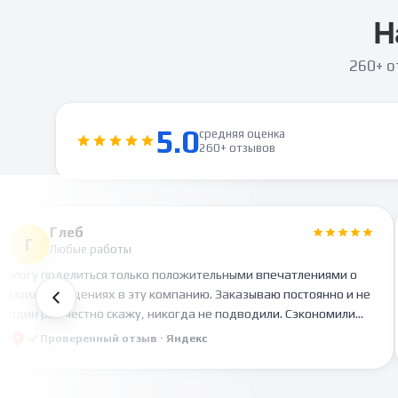
Н
260+ о
5.0
средняя оценка
260+ отзывов
Глеб
Г
Любые работы
Могу поделиться только положительными впечатлениями о
моих обращениях в эту компанию. Заказываю постоянно и не
один раз честно скажу, никогда не подводили. Сэкономили
мое время. Все четко , без косяков.
Проверенный отзыв ·
Яндекс