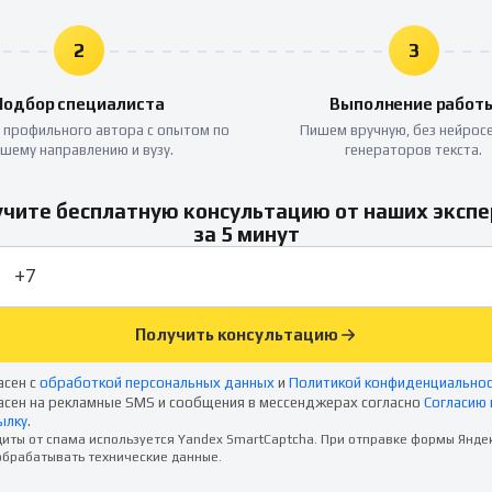
2
3
Подбор специалиста
Выполнение работ
 профильного автора с опытом по
Пишем вручную, без нейросе
шему направлению и вузу.
генераторов текста.
чите бесплатную консультацию от наших эксп
за 5 минут
Получить консультацию
асен с
обработкой персональных данных
и
Политикой конфиденциально
асен на рекламные SMS и сообщения в мессенджерах согласно
Согласию 
ылку
.
иты от спама используется Yandex SmartCaptcha. При отправке формы Янде
брабатывать технические данные.