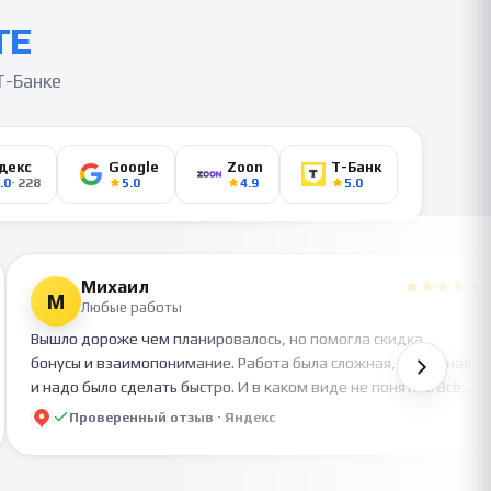
ТЕ
Т-Банке
декс
Google
Zoon
Т-Банк
.0
·
228
5.0
4.9
5.0
Михаил
М
Любые работы
Вышло дороже чем планировалось, но помогла скидка,
бонусы и взаимопонимание. Работа была сложная, объемная
и надо было сделать быстро. И в каком виде не понятно. Всё
было сделано на отлично!
Проверенный отзыв ·
Яндекс