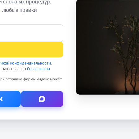
 и сложных процедур.
, любые правки
икой конфиденциальности
.
ерах согласно
Согласию на
 При отправке формы Яндекс может