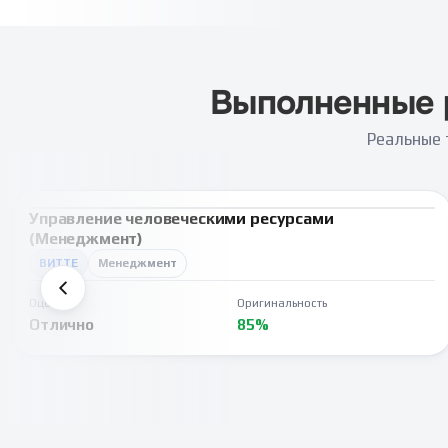
Выполненные 
Реальные 
Управление человеческими ресурсами
ВКР
(Менеджмент)
ВИТТЕ
Менеджмент
Оценка
Оригинальность
Отлично
85%