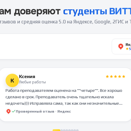
ам доверяют
студенты
ВИТ
тзывов
и средняя оценка
5.0
на Яндексе, Google, 2ГИС и 
Ян
5
Ксения
К
Любые работы
Работа преподавателем оценена на ""четыре"". Все хорошо
сделано в срок. Преподаватель очень тщательно искала
недочеты))) Исправляла сама, так как они незначительные.
Просто препод оказалась очень строгая. Спасибо Вам!
Проверенный отзыв ·
Яндекс