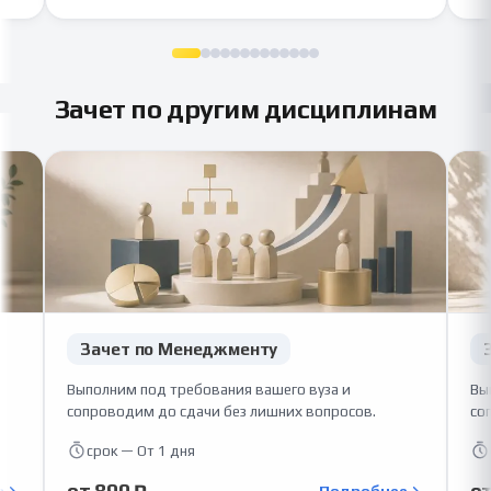
будет соответствовать всем требованиям вуза! 📚
Зачет по другим дисциплинам
Зачет по Менеджменту
Выполним под требования вашего вуза и
Вы
сопроводим до сдачи без лишних вопросов.
со
срок — От 1 дня
от 890 ₽
от
е
Подробнее