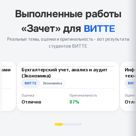
Выполненные работы
ь
«
Зачет
» для
ВИТТЕ
Реальные темы, оценки и оригинальность - вот результаты
студентов ВИТТЕ
сами
Бухгалтерский учет, анализ и аудит
Инф
ВКР
В
(Экономика)
техн
ВИТТЕ
Экономика
ВИТ
Оценка
Оригинальность
Оценк
Отлично
87%
Отл