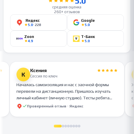
5.0
средняя оценка
260+ отзывов
Яндекс
Google
5.0
·
228
5.0
Zoon
Т-Банк
4.9
5.0
Ксения
К
Сессия по ключ
Началась самоизоляция и нас с заочной формы
Х
перевели на дистанционную. Пришлось изучать
к
личный кабинет (личную студию). Тесты ребята
с
помогли сдать, теперь знаю, как это делается и
т
Проверенный отзыв ·
Яндекс
баллы у меня от 75 и выше! В общем я не
П
пятерочник, но результатом очень и очень
в
доволен!
и