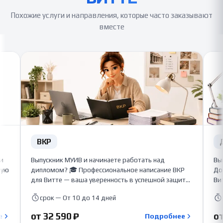
Похожие услуги и направления, которые часто заказывают
вместе
ВКР
ши
Выпускник МУИВ и начинаете работать над
Вы
бую
дипломом? 🎓 Профессиональное написание ВКР
До
для Витте — ваша уверенность в успешной защите!
Ви
💪 Наши авторы-педагоги и практики подготовят
гл
срок — От 10 до 14 дней
я и
качественную дипломную работу с глубоким
ун
исследованием, практической частью и высоким
ме
от 32 590 ₽
от
е
Подробнее
процентом уникальности. С нами ваш диплом
ди