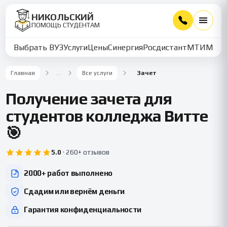
НИКОЛЬСКИЙ
ПОМОЩЬ СТУДЕНТАМ
Выбрать ВУЗ
Услуги
Цены
Синергия
Росдистант
МТИ
ММУ
Главная
…
Все услуги
Зачет
Получение зачета для
студентов колледжа Витте
🎯
5.0
·
260+ отзывов
2000+ работ выполнено
Сдадим или вернём деньги
Гарантия конфиденциальности