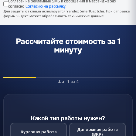
Согласен на рекламные SMS и сообщения в мессенджерах
согласно
Согласию на рассылку
.
Для защиты от спама используется Yandex SmartCaptcha. При отправке
формы Яндекс может обрабатывать технические данные.
Рассчитайте стоимость за 1
минуту
Шаг
1
из
4
Какой тип работы нужен?
Дипломная работа
Курсовая работа
(ВКР)