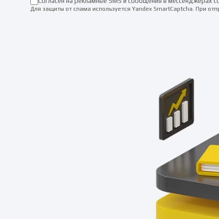
Согласен на рекламные SMS и сообщения в мессенджерах с
Для защиты от спама используется Yandex SmartCaptcha. При от