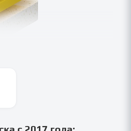
ска
с 2017 года: