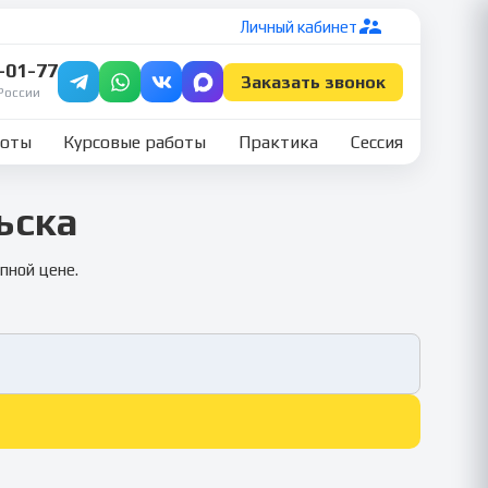
Личный кабинет
7-01-77
Заказать звонок
России
боты
Курсовые работы
Практика
Сессия
ьска
пной цене.