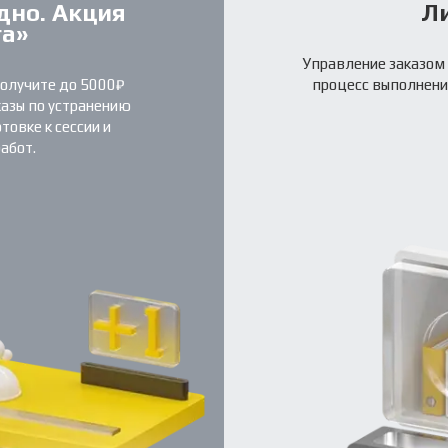
дно. Акция
Л
га»
Управление заказом 
получите до 5000₽
процесс выполнени
казы по устранению
овке к сессии и
абот.