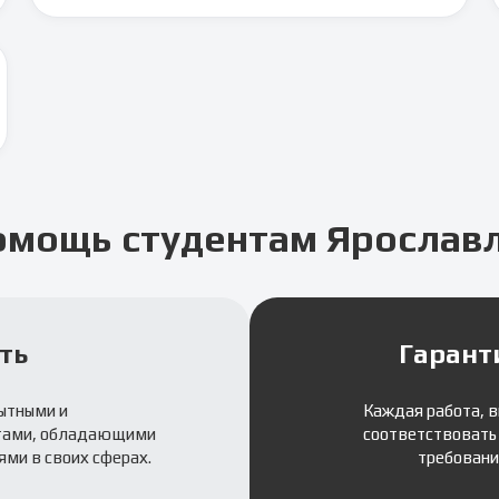
омощь студентам
Ярослав
ть
Гарант
ытными и
Каждая работа, 
тами, обладающими
соответствовать
ми в своих сферах.
требовани