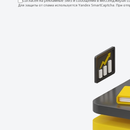
Согласен на рекламные SMS и сообщения в мессенджерах с
Для защиты от спама используется Yandex SmartCaptcha. При от