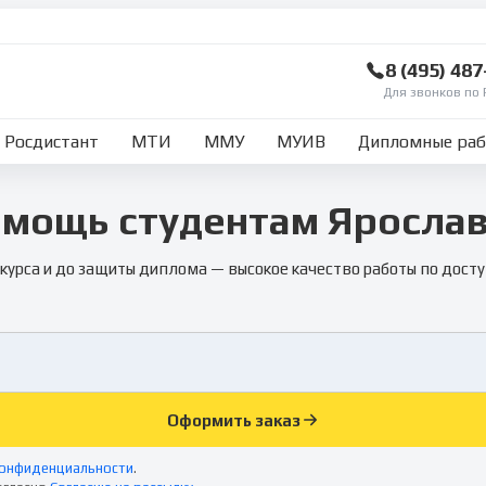
8 (495) 48
Для звонков по 
Росдистант
МТИ
ММУ
МУИВ
Дипломные ра
мощь студентам Яросла
 курса и до защиты диплома — высокое качество работы по досту
Оформить заказ
конфиденциальности
.