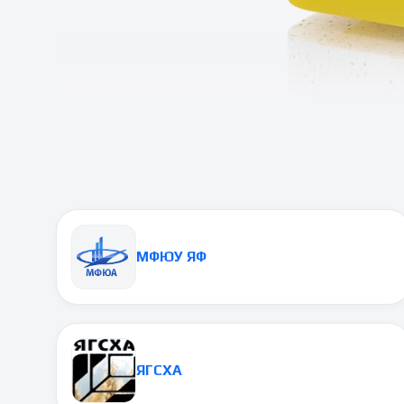
МФЮУ ЯФ
ЯГСХА