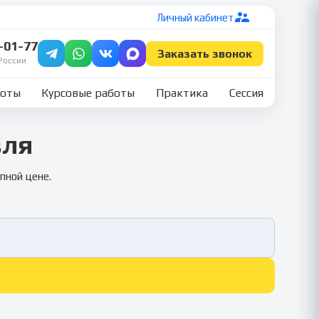
Личный кабинет
7-01-77
Заказать звонок
России
боты
Курсовые работы
Практика
Сессия
вля
пной цене.