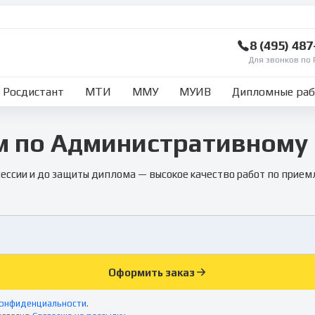
8 (495) 48
Для звонков по 
Росдистант
МТИ
ММУ
МУИВ
Дипломные ра
 по Административному
сессии и до защиты диплома — высокое качество работ по прием
Оформить заказ
конфиденциальности
.