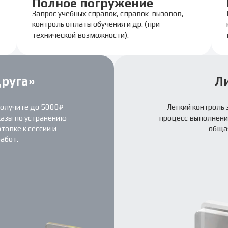
Полное погружение
Запрос учебных справок, справок-вызовов,
контроль оплаты обучения и др. (при
технической возможности).
друга»
Л
получите до 5000₽
Легкий контроль 
казы по устранению
процесс выполнения
овке к сессии и
обща
абот.