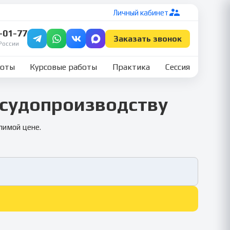
Личный кабинет
7-01-77
Заказать звонок
России
боты
Курсовые работы
Практика
Сессия
 судопроизводству
лимой цене.