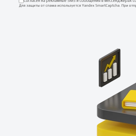
Согласен на рекламные SMS и сообщения в мессенджерах с
Для защиты от спама используется Yandex SmartCaptcha. При от