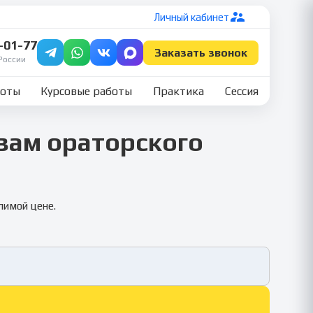
Личный кабинет
7-01-77
Заказать звонок
России
боты
Курсовые работы
Практика
Сессия
вам ораторского
лимой цене.