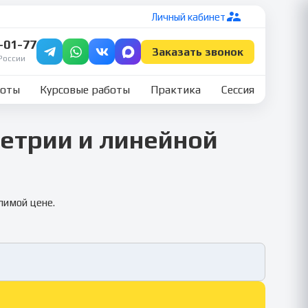
Личный кабинет
7-01-77
Заказать звонок
России
боты
Курсовые работы
Практика
Сессия
етрии и линейной
лимой цене.