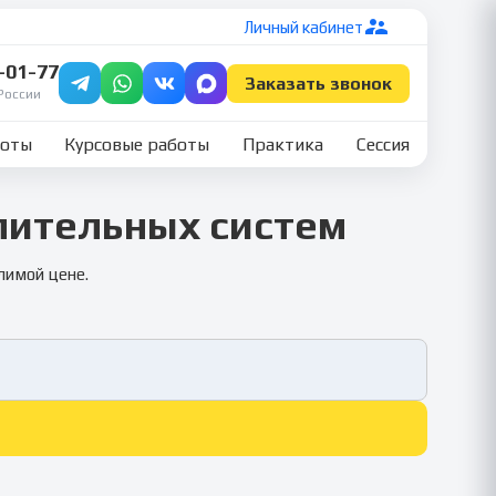
Личный кабинет
7-01-77
Заказать звонок
России
боты
Курсовые работы
Практика
Сессия
лительных систем
лимой цене.