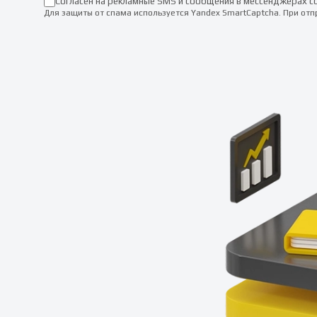
Согласен на рекламные SMS и сообщения в мессенджерах с
Для защиты от спама используется Yandex SmartCaptcha. При от