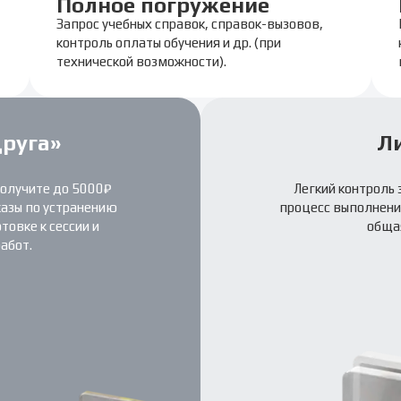
Полное погружение
Запрос учебных справок, справок-вызовов,
контроль оплаты обучения и др. (при
технической возможности).
друга»
Л
получите до 5000₽
Легкий контроль 
казы по устранению
процесс выполнения
овке к сессии и
обща
абот.