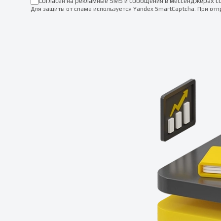
Согласен на рекламные SMS и сообщения в мессенджерах с
Для защиты от спама используется Yandex SmartCaptcha. При от