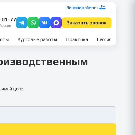
Личный кабинет
7-01-77
Заказать звонок
России
боты
Курсовые работы
Практика
Сессия
роизводственным
лимой цене.