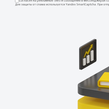
Согласен на рекламные SMS и сообщения в мессенджерах с
Для защиты от спама используется Yandex SmartCaptcha. При от