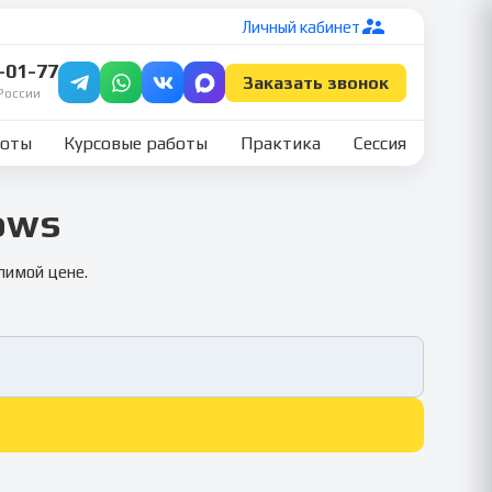
Личный кабинет
7-01-77
Заказать звонок
России
боты
Курсовые работы
Практика
Сессия
ows
лимой цене.