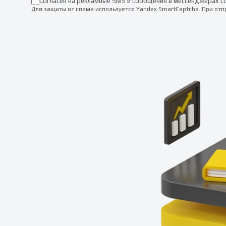
Согласен на рекламные SMS и сообщения в мессенджерах с
Для защиты от спама используется Yandex SmartCaptcha. При от