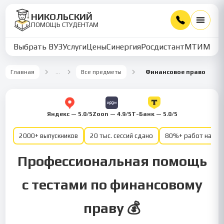
НИКОЛЬСКИЙ
ПОМОЩЬ СТУДЕНТАМ
Выбрать ВУЗ
Услуги
Цены
Синергия
Росдистант
МТИ
ММУ
Главная
…
Все предметы
Финансовое право
Яндекс — 5.0/5
Zoon — 4.9/5
Т-Банк — 5.0/5
2000+ выпускников
20 тыс. сессий сдано
80%+ работ на от
Профессиональная помощь
с тестами по финансовому
праву 💰