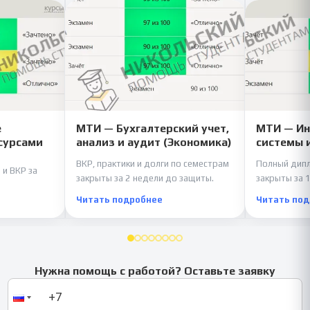
е
МТИ — Бухгалтерский учет,
МТИ — И
сурсами
анализ и аудит (Экономика)
системы 
ВКР, практики и долги по семестрам
Полный дипл
 и ВКР за
закрыты за 2 недели до защиты.
закрыты за 1
Читать подробнее
Читать по
Нужна помощь с работой? Оставьте заявку