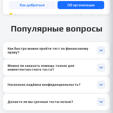
Популярные вопросы
Как быстро можно пройти тест по финансовому
праву?
Средний срок выполнения — 1–2 дня, но срочные тесты
Можно ли заказать помощь только для
делаем от 1 часа ⏱️. Всё зависит от сложности и объёма.
компетентностного теста?
Да ✅. Мы выполняем тесты любого формата, включая
ситуационные задания и кейсы.
Насколько надёжна конфиденциальность?
Абсолютно. Все данные защищены 🔒, а сотрудничество
остаётся полностью анонимным.
Делаете ли вы срочные тесты ночью?
Да 🌙. Наши эксперты работают круглосуточно — если тест