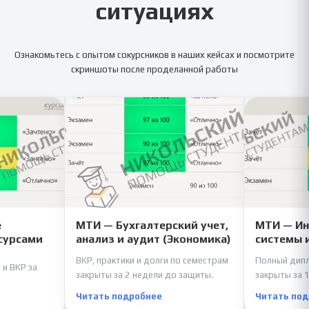
ситуациях
Ознакомьтесь с опытом сокурсников в наших кейсах и посмотрите
скриншоты после проделанной работы
е
МТИ — Бухгалтерский учет,
МТИ — И
сурсами
анализ и аудит (Экономика)
системы 
ВКР, практики и долги по семестрам
Полный дипл
 и ВКР за
закрыты за 2 недели до защиты.
закрыты за 1
Читать подробнее
Читать по