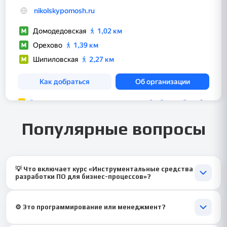
Популярные вопросы
💡 Что включает курс «Инструментальные средства
разработки ПО для бизнес-процессов»?
Темы о проектировании, интеграции и автоматизации
процессов с помощью современных ИТ-средств.
⚙️ Это программирование или менеджмент?