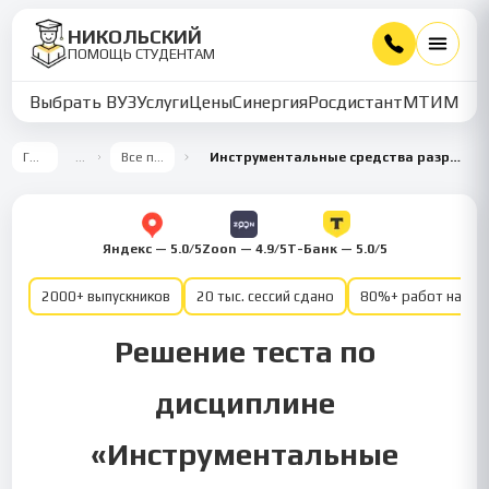
НИКОЛЬСКИЙ
ПОМОЩЬ СТУДЕНТАМ
Выбрать ВУЗ
Услуги
Цены
Синергия
Росдистант
МТИ
ММУ
Главная
…
Все предметы
Инструментальные средства разработки программного обеспечения для поддержания бизнес-процесса
Яндекс — 5.0/5
Zoon — 4.9/5
Т-Банк — 5.0/5
2000+ выпускников
20 тыс. сессий сдано
80%+ работ на от
Решение теста по
дисциплине
«Инструментальные