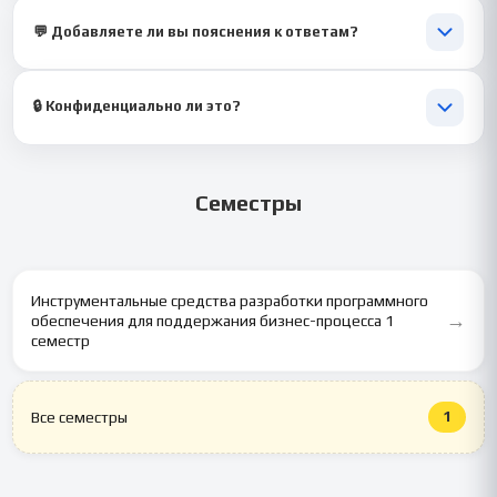
И то, и другое 😉 Здесь важно понимать, как ИТ помогает
бизнесу работать эффективнее.
💬 Добавляете ли вы пояснения к ответам?
Да 💡 Если хотите — приложим краткие комментарии для
лучшего понимания.
🔒 Конфиденциально ли это?
Абсолютно 🔐 Мы не передаём данные третьим лицам.
Семестры
Инструментальные средства разработки программного
→
обеспечения для поддержания бизнес-процесса 1
семестр
1
Все семестры