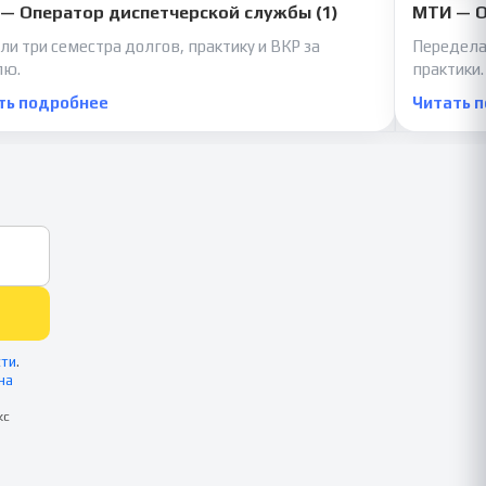
— Оператор диспетчерской службы (1)
МТИ — О
ли три семестра долгов, практику и ВКР за
Передела
лю.
практики.
ть подробнее
Читать 
сти
.
на
кс