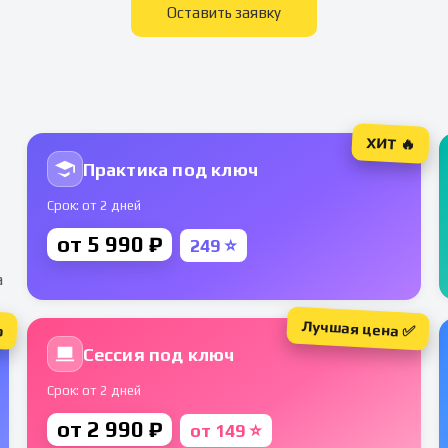
Оставить заявку
ХИТ 🔥
Практика под ключ
Срок: от 2 дней
от 5 990 ₽
249 ⭐
а
Лучшая цена ✅
р
Сессия под ключ
Срок: от 2 дней
от 2 990 ₽
от 149 ⭐