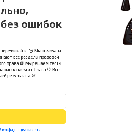
льно,
 без ошибок
е переживайте 😌 Мы поможем
 знают все разделы правовой
ого права 📘 Мы решаем тесты
зы выполняем от 1 часа ⏰ Всё
ией результата 💯
й конфиденциальности
.