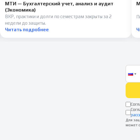
МТИ — Бухгалтерский учет, анализ и аудит
М
(Экономика)
ВКР, практики и долги по семестрам закрыты за 2
П
недели до защиты.
Читать подробнее
Ч
Согл
Согл
расс
Для защ
может о