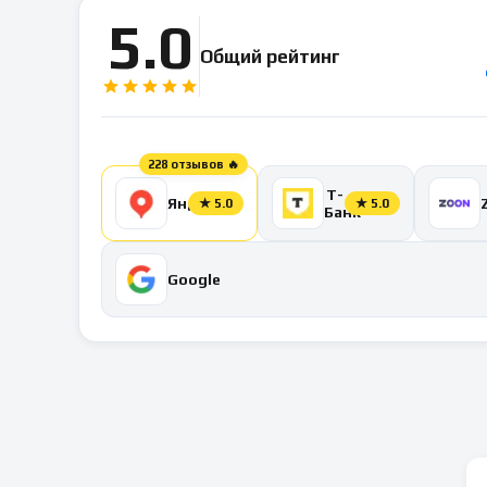
5.0
Общий рейтинг
228 отзывов 🔥
Т-
Яндекс
★
5.0
★
5.0
Банк
Google