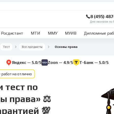
8 (495) 48
Для звонков по 
Росдистант
МТИ
ММУ
МУИВ
Дипломные ра
Тест
Все предметы
Основы права
Яндекс — 5.0/5
Zoon — 4.9/5
Т-Банк — 5.0/5
 работ на отлично
 тест по
ы права» ⚖️
арантией 💯