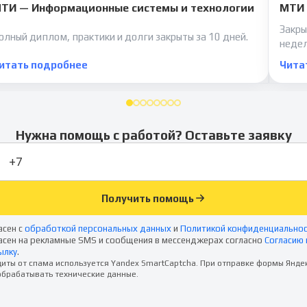
ТИ — Информационные системы и технологии
МТИ 
Закры
олный диплом, практики и долги закрыты за 10 дней.
неде
итать подробнее
Чита
Нужна помощь с работой? Оставьте заявку
Получить помощь
асен с
обработкой персональных данных
и
Политикой конфиденциально
асен на рекламные SMS и сообщения в мессенджерах согласно
Согласию 
ылку
.
иты от спама используется Yandex SmartCaptcha. При отправке формы Янде
брабатывать технические данные.