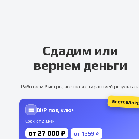
Сдадим или
вернем деньги
Работаем быстро, честно и с гарантией результат
Бестселле
ВКР под ключ
Срок: от 2 дней
от 27 000 ₽
от 1359 ⭐