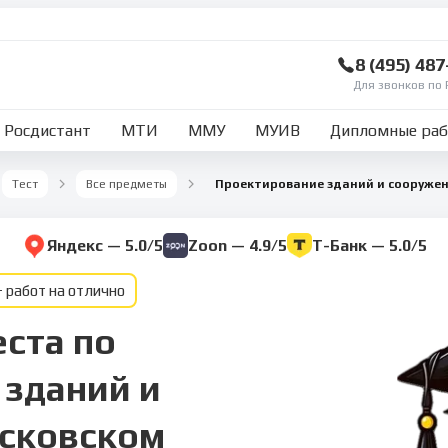
8 (495) 48
Для звонков по 
Росдистант
МТИ
ММУ
МУИВ
Дипломные ра
Тест
Все предметы
Проектирование зданий и сооруже
Яндекс — 5.0/5
Zoon — 4.9/5
Т-Банк — 5.0/5
 работ на отлично
ста по
зданий и
сковском