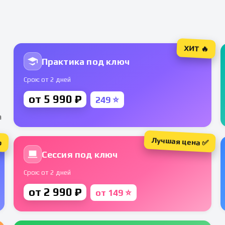
ХИТ 🔥
Практика под ключ
Срок: от 2 дней
от 5 990 ₽
249 ⭐
а
Лучшая цена ✅
р
Сессия под ключ
Срок: от 2 дней
от 2 990 ₽
от 149 ⭐