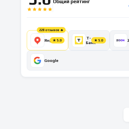
Общий рейтинг
228 отзывов 🔥
Т-
Яндекс
★
5.0
★
5.0
Банк
Google