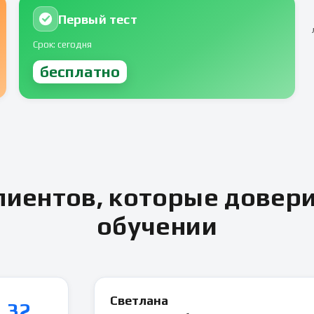
Первый тест
Срок: сегодня
бесплатно
иентов, которые довер
обучении
Светлана
32