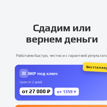
Сдадим или
вернем деньги
Работаем быстро, честно и с гарантией результат
Бестселле
ВКР под ключ
Срок: от 2 дней
от 27 000 ₽
от 1359 ⭐