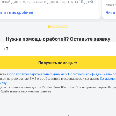
олный диплом, практики и долги закрыты за 10 дней.
неде
итать подробнее
Чита
Нужна помощь с работой? Оставьте заявку
Получить помощь
асен с
обработкой персональных данных
и
Политикой конфиденциально
асен на рекламные SMS и сообщения в мессенджерах согласно
Согласию 
ылку
.
иты от спама используется Yandex SmartCaptcha. При отправке формы Янде
брабатывать технические данные.