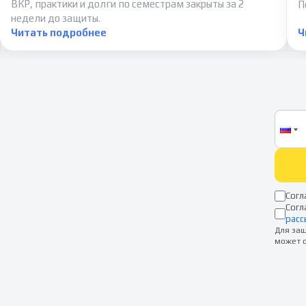
ВКР, практики и долги по семестрам закрыты за 2
П
недели до защиты.
Читать подробнее
Ч
Согл
Согл
расс
Для защ
может о