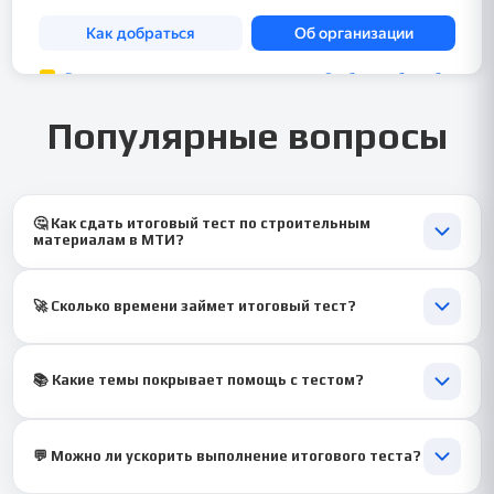
Популярные вопросы
🤔 Как сдать итоговый тест по строительным
материалам в МТИ?
💡 Мы подготовим точные ответы, адаптированные под ваш
экзамен.
🚀 Сколько времени займет итоговый тест?
⏱ 1–2 дня, срочно — от 1 часа, чтобы уложиться в дедлайн.
📚 Какие темы покрывает помощь с тестом?
🧠 От свойств бетона до коррозии металлов — всё по
программе МТИ.
💬 Можно ли ускорить выполнение итогового теста?