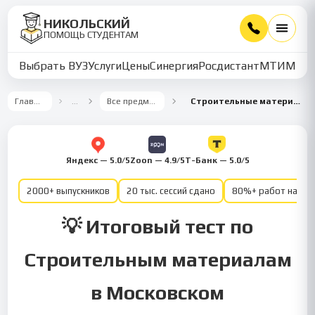
НИКОЛЬСКИЙ
ПОМОЩЬ СТУДЕНТАМ
Выбрать ВУЗ
Услуги
Цены
Синергия
Росдистант
МТИ
ММУ
Главная
…
Все предметы
Строительные материалы
Яндекс — 5.0/5
Zoon — 4.9/5
Т-Банк — 5.0/5
2000+ выпускников
20 тыс. сессий сдано
80%+ работ на от
💡 Итоговый тест по
Строительным материалам
в Московском