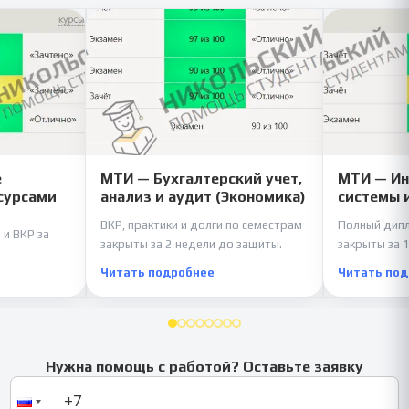
е
МТИ — Бухгалтерский учет,
МТИ — И
сурсами
анализ и аудит (Экономика)
системы 
ВКР, практики и долги по семестрам
Полный дипл
 и ВКР за
закрыты за 2 недели до защиты.
закрыты за 1
Читать подробнее
Читать по
Нужна помощь с работой? Оставьте заявку