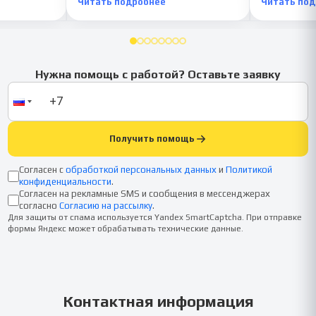
Читать подробнее
Читать по
Нужна помощь с работой? Оставьте заявку
Получить помощь
Согласен с
обработкой персональных данных
и
Политикой
конфиденциальности
.
Согласен на рекламные SMS и сообщения в мессенджерах
согласно
Согласию на рассылку
.
Для защиты от спама используется Yandex SmartCaptcha. При отправке
формы Яндекс может обрабатывать технические данные.
Контактная информация