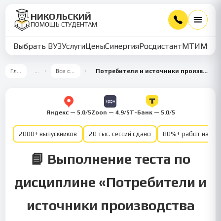
НИКОЛЬСКИЙ
ПОМОЩЬ СТУДЕНТАМ
Выбрать ВУЗ
Услуги
Цены
Синергия
Росдистант
МТИ
ММУ
Главная
…
Все семестры
Потребители и источники производства теплоты 6 семестр
Яндекс — 5.0/5
Zoon — 4.9/5
Т-Банк — 5.0/5
2000+ выпускников
20 тыс. сессий сдано
80%+ работ на от
📘 Выполнение теста по
дисциплине «Потребители и
источники производства