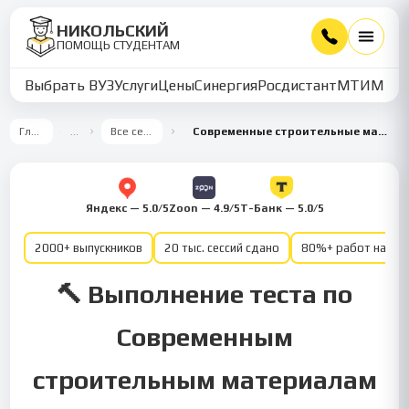
НИКОЛЬСКИЙ
ПОМОЩЬ СТУДЕНТАМ
Выбрать ВУЗ
Услуги
Цены
Синергия
Росдистант
МТИ
ММУ
Главная
…
Все семестры
Современные строительные материалы 3 семестр
Яндекс — 5.0/5
Zoon — 4.9/5
Т-Банк — 5.0/5
2000+ выпускников
20 тыс. сессий сдано
80%+ работ на от
🔨 Выполнение теста по
Современным
строительным материалам