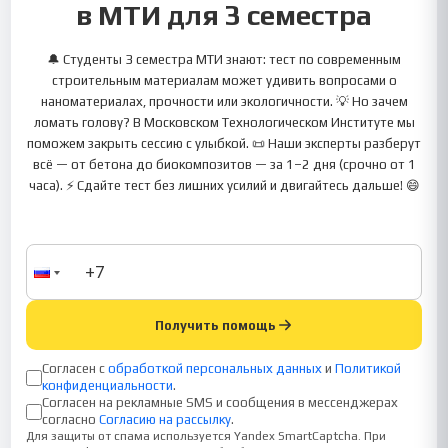
в МТИ для 3 семестра
🔔 Студенты 3 семестра МТИ знают: тест по современным
строительным материалам может удивить вопросами о
наноматериалах, прочности или экологичности. 💡 Но зачем
ломать голову? В Московском Технологическом Институте мы
поможем закрыть сессию с улыбкой. 📜 Наши эксперты разберут
всё — от бетона до биокомпозитов — за 1–2 дня (срочно от 1
часа). ⚡ Сдайте тест без лишних усилий и двигайтесь дальше! 😄
Получить помощь
Согласен с
обработкой персональных данных
и
Политикой
конфиденциальности
.
Согласен на рекламные SMS и сообщения в мессенджерах
согласно
Согласию на рассылку
.
Для защиты от спама используется Yandex SmartCaptcha. При