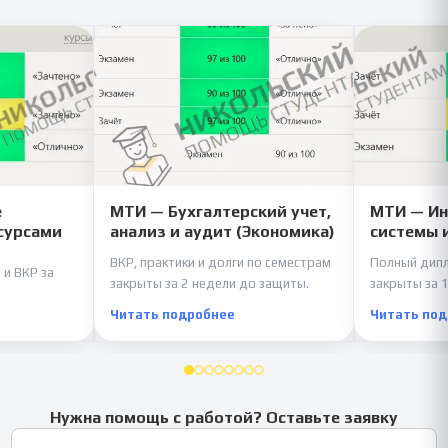
е
МТИ — Бухгалтерский учет,
МТИ — И
сурсами
анализ и аудит (Экономика)
системы 
ВКР, практики и долги по семестрам
Полный дипл
 и ВКР за
закрыты за 2 недели до защиты.
закрыты за 1
Читать подробнее
Читать по
Нужна помощь с работой? Оставьте заявку