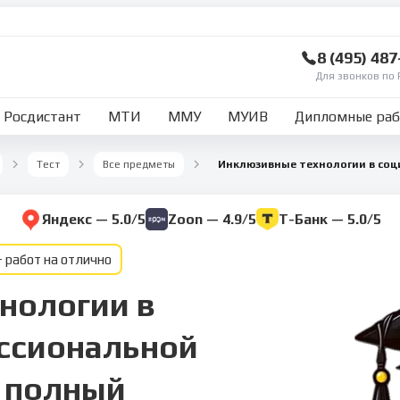
8 (495) 48
Для звонков по 
Росдистант
МТИ
ММУ
МУИВ
Дипломные ра
Тест
Все предметы
Яндекс — 5.0/5
Zoon — 4.9/5
Т-Банк — 5.0/5
 работ на отлично
нологии в
ссиональной
 полный