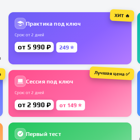
ХИТ 🔥
Практика под ключ
Срок: от 2 дней
от 5 990 ₽
249 ⭐
а
Лучшая цена ✅
р
Сессия под ключ
Срок: от 2 дней
от 2 990 ₽
от 149 ⭐
Первый тест