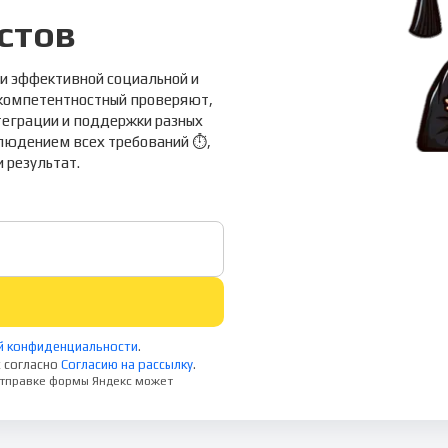
стов
 и эффективной социальной и
и компетентностный проверяют,
теграции и поддержки разных
блюдением всех требований ⏱️,
 результат.
й конфиденциальности
.
 согласно
Согласию на рассылку
.
 отправке формы Яндекс может