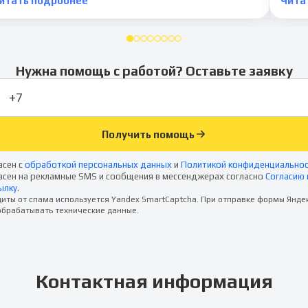
итать подробнее
Чита
Нужна помощь с работой? Оставьте заявку
Получить помощь
асен с
обработкой персональных данных
и
Политикой конфиденциально
асен на рекламные SMS и сообщения в мессенджерах согласно
Согласию 
ылку
.
иты от спама используется Yandex SmartCaptcha. При отправке формы Янде
брабатывать технические данные.
Контактная информация