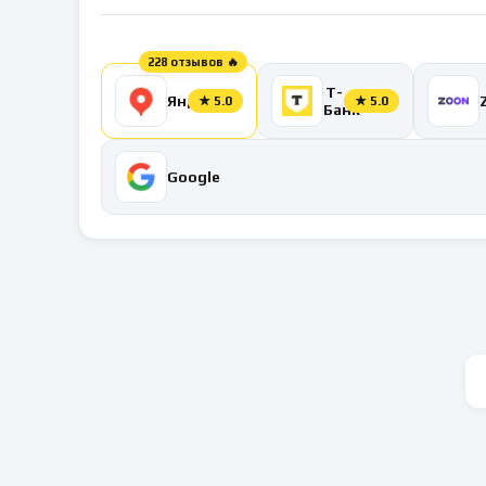
228 отзывов 🔥
Т-
Яндекс
★
5.0
★
5.0
Банк
Google