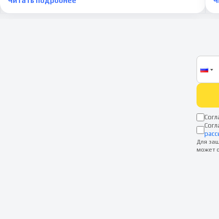
Читать подробнее
Ч
Согл
Согл
расс
Для защ
может о