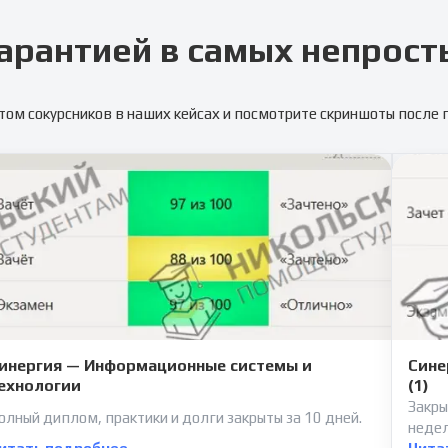
арантией в самых непрост
том сокурсников в наших кейсах и посмотрите скриншоты после
инергия — Информационные системы и
Сине
ехнологии
(1)
Закры
олный диплом, практики и долги закрыты за 10 дней.
неде