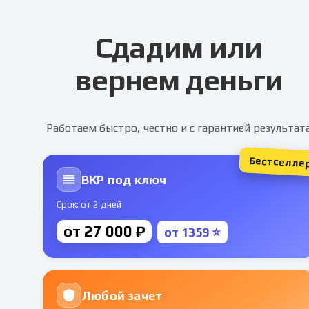
Сдадим или
вернем деньги
Работаем быстро, честно и с гарантией результат
Бестселле
ВКР под ключ
Срок: от 2 дней
от 27 000 ₽
от 1359 ⭐
Любой зачет