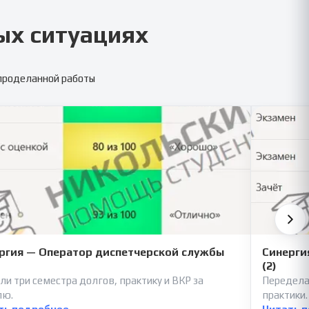
ых ситуациях
 проделанной работы
ргия — Оператор диспетчерской службы
Синерги
(2)
ли три семестра долгов, практику и ВКР за
Передела
лю.
практики.