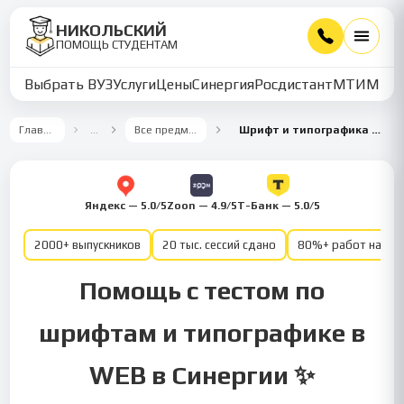
НИКОЛЬСКИЙ
ПОМОЩЬ СТУДЕНТАМ
Выбрать ВУЗ
Услуги
Цены
Синергия
Росдистант
МТИ
ММУ
Главная
…
Все предметы
Шрифт и типографика в WEB
Яндекс — 5.0/5
Zoon — 4.9/5
Т-Банк — 5.0/5
2000+ выпускников
20 тыс. сессий сдано
80%+ работ на от
Помощь с тестом по
шрифтам и типографике в
WEB в Синергии ✨