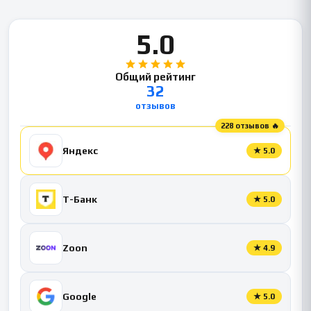
5.0
Общий рейтинг
32
отзывов
228 отзывов 🔥
Яндекс
★
5.0
Т-Банк
★
5.0
Zoon
★
4.9
Google
★
5.0