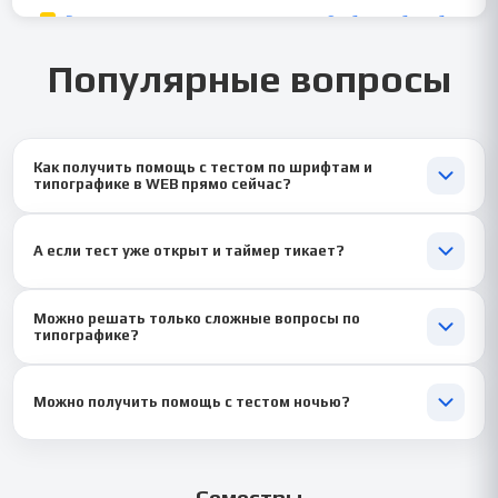
Популярные вопросы
Как получить помощь с тестом по шрифтам и
типографике в WEB прямо сейчас?
📱 Пишите в чат — через пару минут эксперт на связи. Решаем
онлайн или по скриншотам.
А если тест уже открыт и таймер тикает?
Подключаемся мгновенно — передаём ответы по одному, вы
Можно решать только сложные вопросы по
вводите. В Синергии такие сессии — обычное дело.
типографике?
🎯 Да! Отправляйте 3–5 задач — разберём, объясним.
Можно получить помощь с тестом ночью?
🌙 24/7 — спите, пока мы считаем em’ы и vw.
Семестры