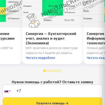
ление
Синергия — Бухгалтерский
Синергия
сурсами
учет, анализ и аудит
Информац
(Экономика)
технолог
 и ВКР за
ВКР, практики и долги по семестрам
Полный дипл
закрыты за 2 недели до защиты.
закрыты за 1
Читать подробнее
Читать по
Нужна помощь с работой? Оставьте заявку
Получить помощь