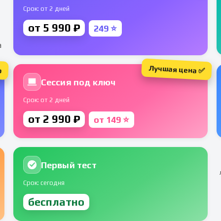
Срок: от 2 дней
от 5 990 ₽
249 ⭐
а
Лучшая цена ✅
р
Сессия под ключ
Срок: от 2 дней
от 2 990 ₽
от 149 ⭐
Первый тест
Срок: сегодня
бесплатно