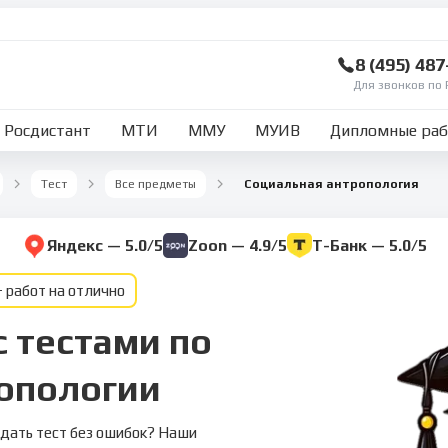
8 (495) 48
Для звонков по 
Росдистант
МТИ
ММУ
МУИВ
Дипломные ра
Тест
Все предметы
Социальная антропология
Яндекс — 5.0/5
Zoon — 4.9/5
Т-Банк — 5.0/5
 работ на отлично
 тестами по
опологии
дать тест без ошибок? Наши