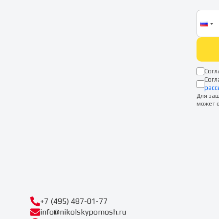
Согл
Согл
расс
Для защ
может о
+7 (495) 487-01-77
info@nikolskypomosh.ru