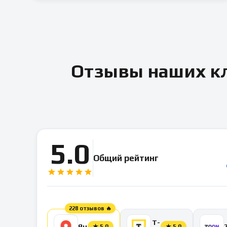
Отзывы наших кл
5.0
Общий рейтинг
228 отзывов 🔥
Т-
Яндекс
★
5.0
★
5.0