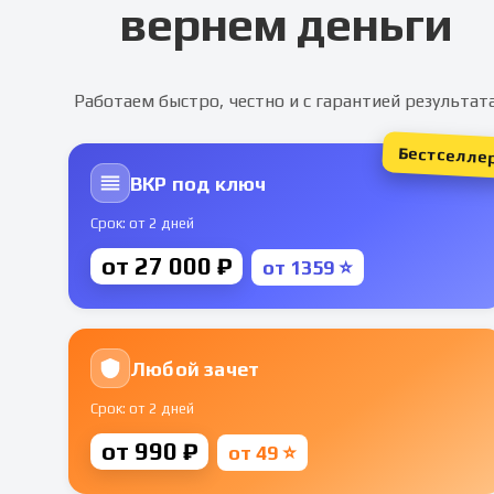
вернем деньги
Работаем быстро, честно и с гарантией результат
Бестселле
ВКР под ключ
Срок: от 2 дней
от 27 000 ₽
от 1359 ⭐
Любой зачет
Срок: от 2 дней
от 990 ₽
от 49 ⭐