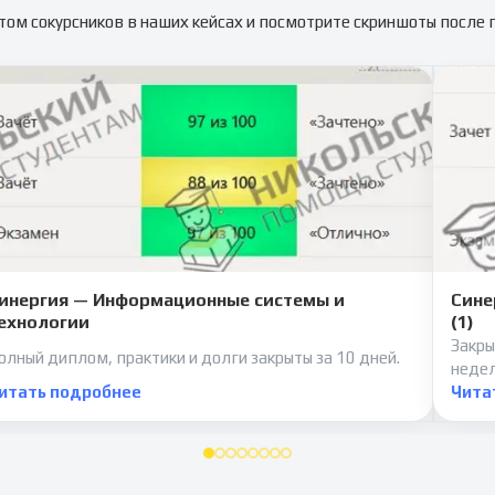
том сокурсников в наших кейсах и посмотрите скриншоты после
инергия — Информационные системы и
Сине
ехнологии
(1)
Закры
олный диплом, практики и долги закрыты за 10 дней.
неде
итать подробнее
Чита