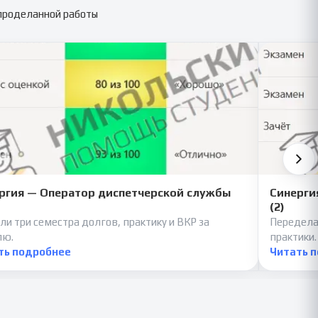
 проделанной работы
ргия — Оператор диспетчерской службы
Синерги
(2)
ли три семестра долгов, практику и ВКР за
Передела
лю.
практики.
ть подробнее
Читать 