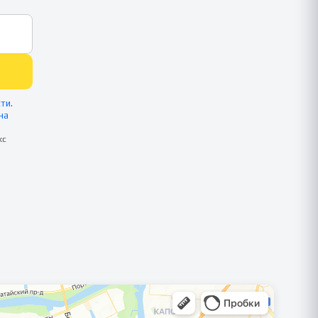
сти
.
на
кс