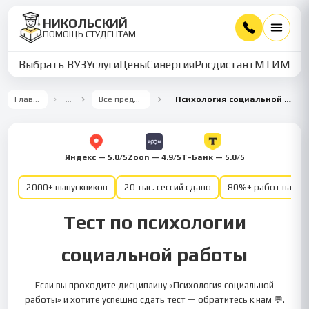
НИКОЛЬСКИЙ
ПОМОЩЬ СТУДЕНТАМ
Выбрать ВУЗ
Услуги
Цены
Синергия
Росдистант
МТИ
ММУ
Главная
…
Все предметы
Психология социальной работы
Яндекс — 5.0/5
Zoon — 4.9/5
Т-Банк — 5.0/5
2000+ выпускников
20 тыс. сессий сдано
80%+ работ на от
Тест по психологии
социальной работы
Если вы проходите дисциплину «Психология социальной
работы» и хотите успешно сдать тест — обратитесь к нам 💬.