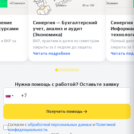
ление
Синергия — Бухгалтерский
Синергия
сурсами
учет, анализ и аудит
Информац
(Экономика)
технолог
 и ВКР за
ВКР, практики и долги по семестрам
Полный дипл
закрыты за 2 недели до защиты.
закрыты за 1
Читать подробнее
Читать по
Нужна помощь с работой? Оставьте заявку
Получить помощь
Согласен с
обработкой персональных данных
и
Политикой
конфиденциальности
.