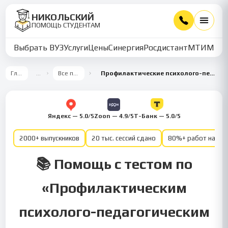
НИКОЛЬСКИЙ
ПОМОЩЬ СТУДЕНТАМ
Выбрать ВУЗ
Услуги
Цены
Синергия
Росдистант
МТИ
ММУ
Главная
…
Все предметы
Профилактические психолого-педагогические программы
Яндекс — 5.0/5
Zoon — 4.9/5
Т-Банк — 5.0/5
2000+ выпускников
20 тыс. сессий сдано
80%+ работ на от
📚 Помощь с тестом по
«Профилактическим
психолого-педагогическим