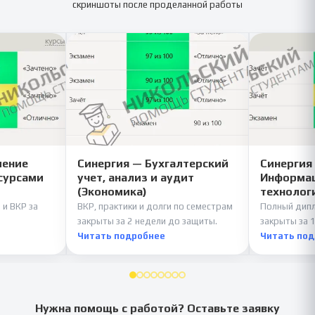
скриншоты после проделанной работы
ление
Синергия — Бухгалтерский
Синергия
сурсами
учет, анализ и аудит
Информац
(Экономика)
технолог
 и ВКР за
ВКР, практики и долги по семестрам
Полный дипл
закрыты за 2 недели до защиты.
закрыты за 1
Читать подробнее
Читать по
Нужна помощь с работой? Оставьте заявку