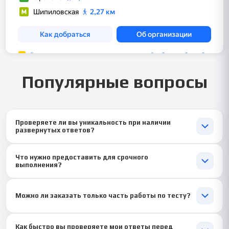
Популярные вопросы
Проверяете ли вы уникальность при наличии
развернутых ответов?
По запросу проводим проверку на оригинальность и
Что нужно предоставить для срочного
корректные ссылки на источники, соблюдая академические
выполнения?
нормы оформления.
Методичку, скриншоты интерфейса платформы/вопросов,
дедлайн и требования преподавателя — это ускорит оценку и
Можно ли заказать только часть работы по тесту?
выполнение задания.
Можно: проверка ваших решений, подготовка шпарлиста с
Как быстро вы проверяете мои ответы перед
определениями и алгоритмами, либо полное сопровождение